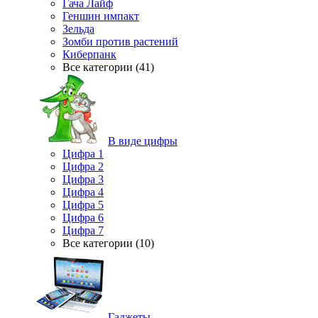
Гача Лайф
Геншин импакт
Зельда
Зомби против растений
Киберпанк
Все категории (41)
В виде цифры
Цифра 1
Цифра 2
Цифра 3
Цифра 4
Цифра 5
Цифра 6
Цифра 7
Все категории (10)
Гаджеты