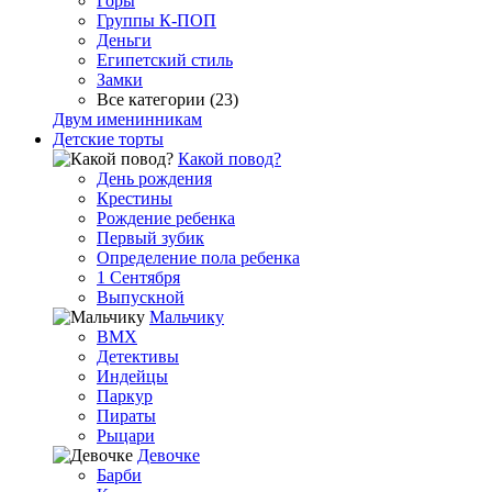
Горы
Группы К-ПОП
Деньги
Египетский стиль
Замки
Все категории (23)
Двум именинникам
Детские торты
Какой повод?
День рождения
Крестины
Рождение ребенка
Первый зубик
Определение пола ребенка
1 Сентября
Выпускной
Мальчику
BMX
Детективы
Индейцы
Паркур
Пираты
Рыцари
Девочке
Барби