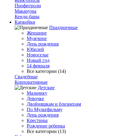
Кейк-попсы
Профитроли
Макаруны
Кенди-бары
Капкейки
Праздничные
Женщине
Мужчине
День рождения
Юбилей
Новоселье
Новый год
14 февраля
Все категории (14)
Свадебные
Корпоративные
Детские
Мальчику
Девочке
Двойняшкам и близнецам
По Мультфильму
День рождения
Крестины
Рождение ребенка
Все категории (13)