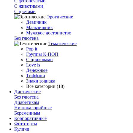
С фотопечатью
C животными
С цветами
Эротические
Девичник
Мальчишник
Мужское достоинство
Без глютена
Тематические
Pop it
Группы К-ПОП
С приколами
Love is
Денежные
Тиффани
Знаки зодиака
Все категории (18)
Диетические
Без глютена
Диабетикам
Низкокалорийные
Беременным
Корпоративные
Фототорты
Куличи