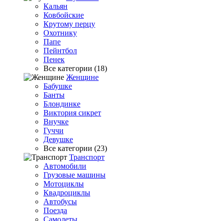
Кальян
Ковбойские
Крутому перцу
Охотнику
Папе
Пейнтбол
Пенек
Все категории (18)
Женщине
Бабушке
Банты
Блондинке
Виктория сикрет
Внучке
Гуччи
Девушке
Все категории (23)
Транспорт
Автомобили
Грузовые машины
Мотоциклы
Квадроциклы
Автобусы
Поезда
Самолеты