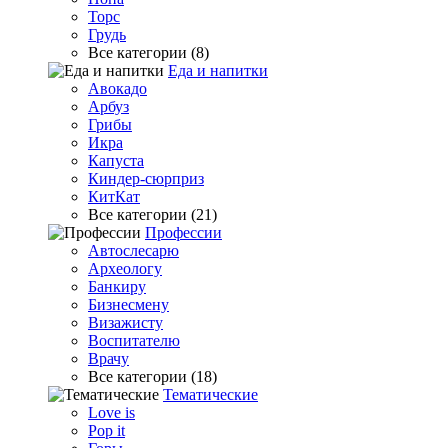
Торс
Грудь
Все категории (8)
Еда и напитки
Авокадо
Арбуз
Грибы
Икра
Капуста
Киндер-сюрприз
КитКат
Все категории (21)
Профессии
Автослесарю
Археологу
Банкиру
Бизнесмену
Визажисту
Воспитателю
Врачу
Все категории (18)
Тематические
Love is
Pop it