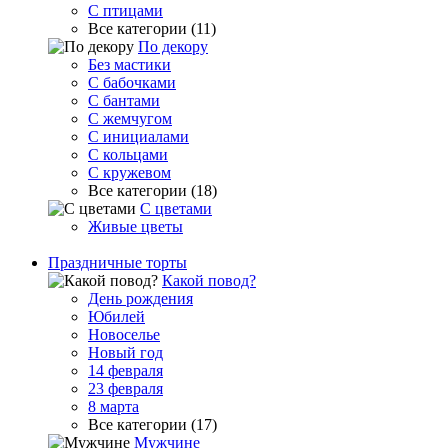
С птицами
Все категории (11)
По декору
Без мастики
С бабочками
С бантами
С жемчугом
С инициалами
С кольцами
С кружевом
Все категории (18)
С цветами
Живые цветы
Праздничные торты
Какой повод?
День рождения
Юбилей
Новоселье
Новый год
14 февраля
23 февраля
8 марта
Все категории (17)
Мужчине