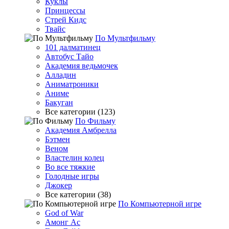
Куклы
Принцессы
Стрей Кидс
Твайс
По Мультфильму
101 далматинец
Автобус Тайо
Академия ведьмочек
Алладин
Аниматроники
Аниме
Бакуган
Все категории (123)
По Фильму
Академия Амбрелла
Бэтмен
Веном
Властелин колец
Во все тяжкие
Голодные игры
Джокер
Все категории (38)
По Компьютерной игре
God of War
Амонг Ас