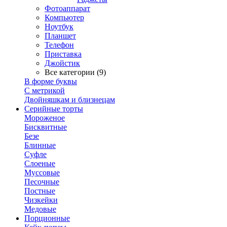
Фотоаппарат
Компьютер
Ноутбук
Планшет
Телефон
Приставка
Джойстик
Все категории (9)
В форме буквы
С метрикой
Двойняшкам и близнецам
Серийные торты
Мороженое
Бисквитные
Безе
Блинные
Суфле
Слоеные
Муссовые
Песочные
Постные
Чизкейки
Медовые
Порционные