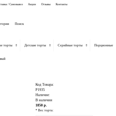
тавка / Самовывоз
Акции
Отзывы
Контакты
егории
ые торты
Детские торты
Серийные торты
Порционные
мвай
Код Товара:
P1935
Наличие:
В наличии
1850 р.
* Вес торта: