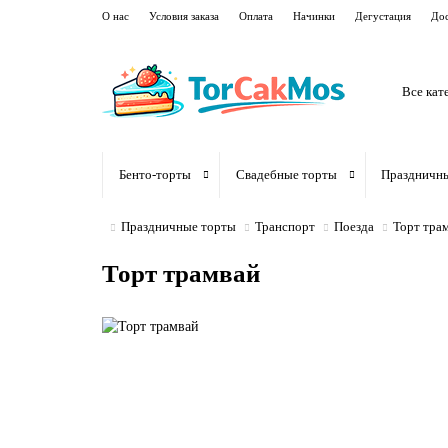
О нас
Условия заказа
Оплата
Начинки
Дегустация
Дос
Все кат
Бенто-торты
Свадебные торты
Праздничн
Праздничные торты
Транспорт
Поезда
Торт тра
Торт трамвай