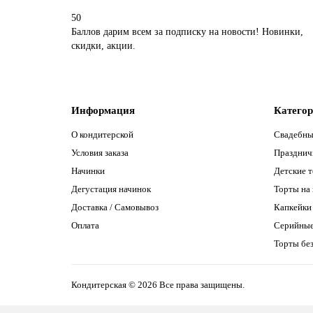
50
Баллов дарим всем за подписку на новости! Новинки,
скидки, акции.
Информация
Катего
О кондитерской
Свадебны
Условия заказа
Празднич
Начинки
Детские 
Дегустация начинок
Торты на
Доставка / Самовывоз
Капкейки
Оплата
Серийны
Торты без
Кондитерская © 2026 Все права защищены.