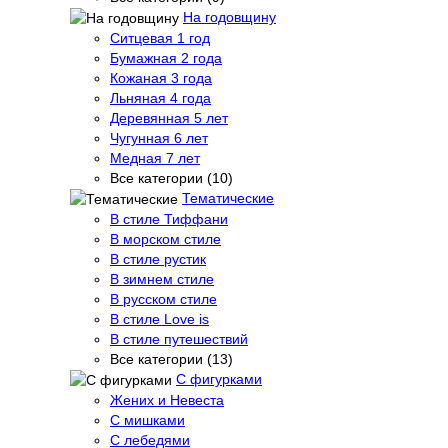
На годовщину
Ситцевая 1 год
Бумажная 2 года
Кожаная 3 года
Льняная 4 года
Деревянная 5 лет
Чугунная 6 лет
Медная 7 лет
Все категории (10)
Тематические
В стиле Тиффани
В морском стиле
В стиле рустик
В зимнем стиле
В русском стиле
В стиле Love is
В стиле путешествий
Все категории (13)
С фигурками
Жених и Невеста
С мишками
С лебедями