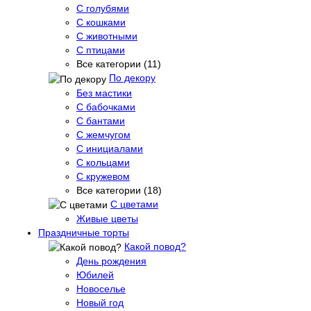
С голубями
С кошками
С животными
С птицами
Все категории (11)
По декору
Без мастики
С бабочками
С бантами
С жемчугом
С инициалами
С кольцами
С кружевом
Все категории (18)
С цветами
Живые цветы
Праздничные торты
Какой повод?
День рождения
Юбилей
Новоселье
Новый год