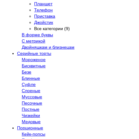
Планшет
Телефон
Приставка
Джойстик
Все категории (9)
В форме буквы
С метрикой
Двойняшкам и близнецам
Серийные торты
Мороженое
Бисквитные
Безе
Блинные
Суфле
Слоеные
Муссовые
Песочные
Постные
Чизкейки
Медовые
Порционные
Кейк-попсы