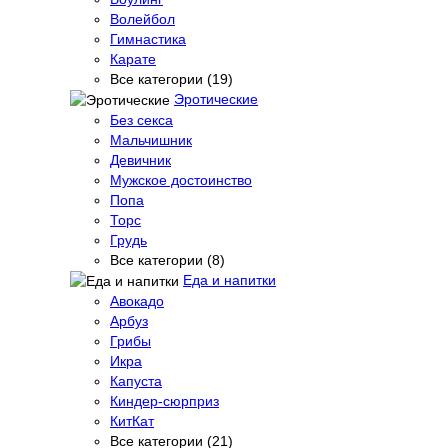
Волейбол
Гимнастика
Карате
Все категории (19)
Эротические
Без секса
Мальчишник
Девичник
Мужское достоинство
Попа
Торс
Грудь
Все категории (8)
Еда и напитки
Авокадо
Арбуз
Грибы
Икра
Капуста
Киндер-сюрприз
КитКат
Все категории (21)