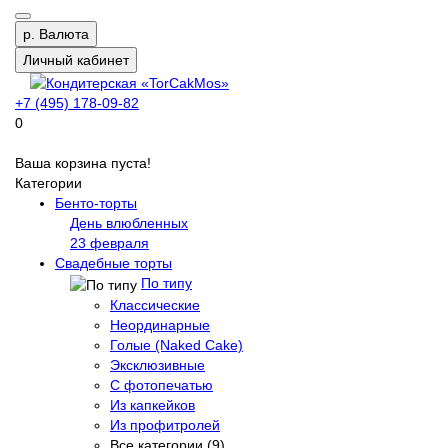
р.
Валюта
Личный кабинет
+7 (495) 178-09-82
0
Ваша корзина пуста!
Категории
Бенто-торты
День влюбленных
23 февраля
Свадебные торты
По типу
Классические
Неординарные
Голые (Naked Cake)
Эксклюзивные
С фотопечатью
Из капкейков
Из профитролей
Все категории (9)