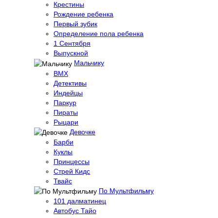
Крестины
Рождение ребенка
Первый зубик
Определение пола ребенка
1 Сентября
Выпускной
Мальчику
BMX
Детективы
Индейцы
Паркур
Пираты
Рыцари
Девочке
Барби
Куклы
Принцессы
Стрей Кидс
Твайс
По Мультфильму
101 далматинец
Автобус Тайо