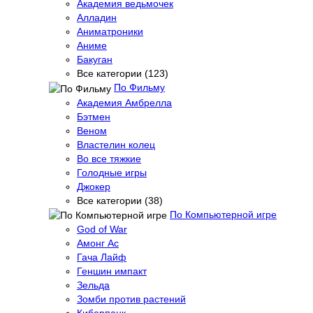
Академия ведьмочек
Алладин
Аниматроники
Аниме
Бакуган
Все категории (123)
По Фильму
Академия Амбрелла
Бэтмен
Веном
Властелин колец
Во все тяжкие
Голодные игры
Джокер
Все категории (38)
По Компьютерной игре
God of War
Амонг Ас
Гача Лайф
Геншин импакт
Зельда
Зомби против растений
Киберпанк