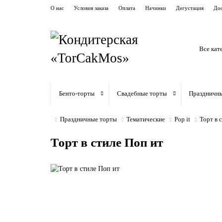
О нас
Условия заказа
Оплата
Начинки
Дегустация
Дос
Все кат
Бенто-торты
Свадебные торты
Праздничн
Праздничные торты
Тематические
Pop it
Торт в 
Торт в стиле Поп ит