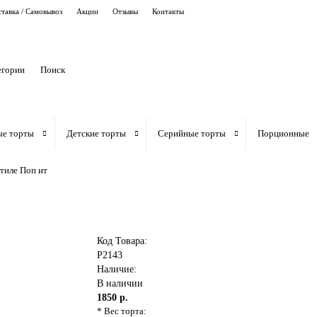
тавка / Самовывоз
Акции
Отзывы
Контакты
егории
ые торты
Детские торты
Серийные торты
Порционные
стиле Поп ит
Код Товара:
P2143
Наличие:
В наличии
1850 р.
* Вес торта: