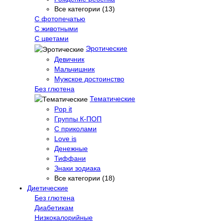
Все категории (13)
С фотопечатью
C животными
С цветами
Эротические
Девичник
Мальчишник
Мужское достоинство
Без глютена
Тематические
Pop it
Группы К-ПОП
С приколами
Love is
Денежные
Тиффани
Знаки зодиака
Все категории (18)
Диетические
Без глютена
Диабетикам
Низкокалорийные