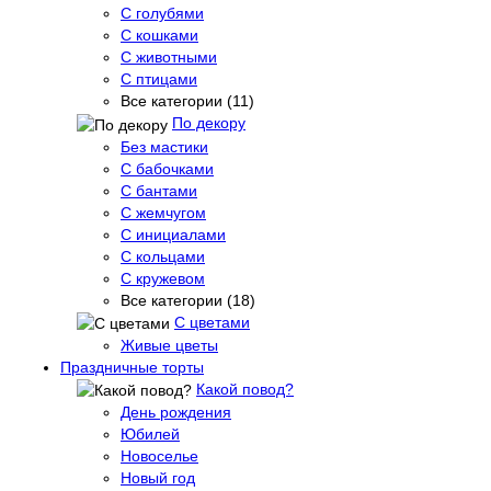
С голубями
С кошками
С животными
С птицами
Все категории (11)
По декору
Без мастики
С бабочками
С бантами
С жемчугом
С инициалами
С кольцами
С кружевом
Все категории (18)
С цветами
Живые цветы
Праздничные торты
Какой повод?
День рождения
Юбилей
Новоселье
Новый год