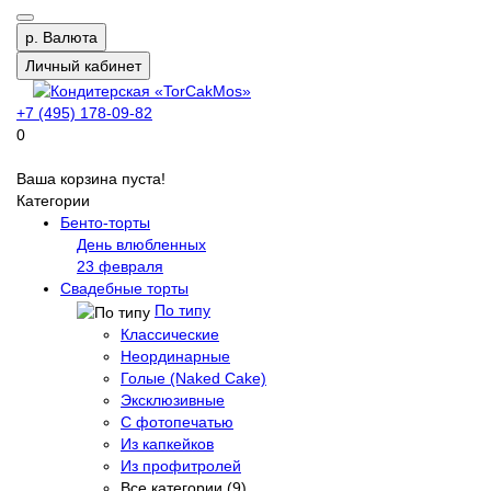
р.
Валюта
Личный кабинет
+7 (495) 178-09-82
0
Ваша корзина пуста!
Категории
Бенто-торты
День влюбленных
23 февраля
Свадебные торты
По типу
Классические
Неординарные
Голые (Naked Cake)
Эксклюзивные
С фотопечатью
Из капкейков
Из профитролей
Все категории (9)