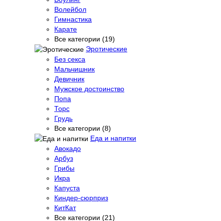
Волейбол
Гимнастика
Карате
Все категории (19)
Эротические
Без секса
Мальчишник
Девичник
Мужское достоинство
Попа
Торс
Грудь
Все категории (8)
Еда и напитки
Авокадо
Арбуз
Грибы
Икра
Капуста
Киндер-сюрприз
КитКат
Все категории (21)