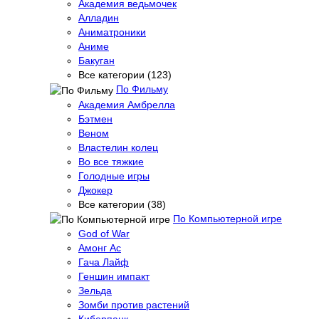
Академия ведьмочек
Алладин
Аниматроники
Аниме
Бакуган
Все категории (123)
По Фильму
Академия Амбрелла
Бэтмен
Веном
Властелин колец
Во все тяжкие
Голодные игры
Джокер
Все категории (38)
По Компьютерной игре
God of War
Амонг Ас
Гача Лайф
Геншин импакт
Зельда
Зомби против растений
Киберпанк