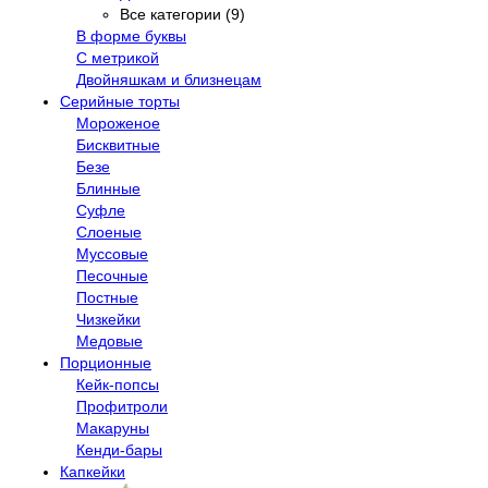
Все категории (9)
В форме буквы
С метрикой
Двойняшкам и близнецам
Серийные торты
Мороженое
Бисквитные
Безе
Блинные
Суфле
Слоеные
Муссовые
Песочные
Постные
Чизкейки
Медовые
Порционные
Кейк-попсы
Профитроли
Макаруны
Кенди-бары
Капкейки