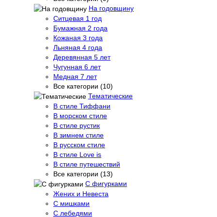
На годовщину
Ситцевая 1 год
Бумажная 2 года
Кожаная 3 года
Льняная 4 года
Деревянная 5 лет
Чугунная 6 лет
Медная 7 лет
Все категории (10)
Тематические
В стиле Тиффани
В морском стиле
В стиле рустик
В зимнем стиле
В русском стиле
В стиле Love is
В стиле путешествий
Все категории (13)
С фигурками
Жених и Невеста
С мишками
С лебедями