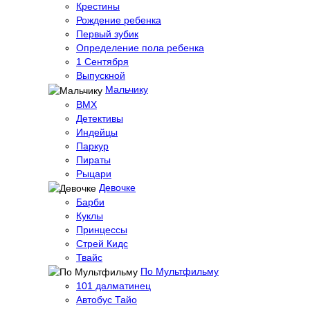
Крестины
Рождение ребенка
Первый зубик
Определение пола ребенка
1 Сентября
Выпускной
Мальчику
BMX
Детективы
Индейцы
Паркур
Пираты
Рыцари
Девочке
Барби
Куклы
Принцессы
Стрей Кидс
Твайс
По Мультфильму
101 далматинец
Автобус Тайо