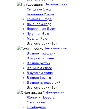
На годовщину
Ситцевая 1 год
Бумажная 2 года
Кожаная 3 года
Льняная 4 года
Деревянная 5 лет
Чугунная 6 лет
Медная 7 лет
Все категории (10)
Тематические
В стиле Тиффани
В морском стиле
В стиле рустик
В зимнем стиле
В русском стиле
В стиле Love is
В стиле путешествий
Все категории (13)
С фигурками
Жених и Невеста
С мишками
С лебедями