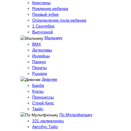
Крестины
Рождение ребенка
Первый зубик
Определение пола ребенка
1 Сентября
Выпускной
Мальчику
BMX
Детективы
Индейцы
Паркур
Пираты
Рыцари
Девочке
Барби
Куклы
Принцессы
Стрей Кидс
Твайс
По Мультфильму
101 далматинец
Автобус Тайо