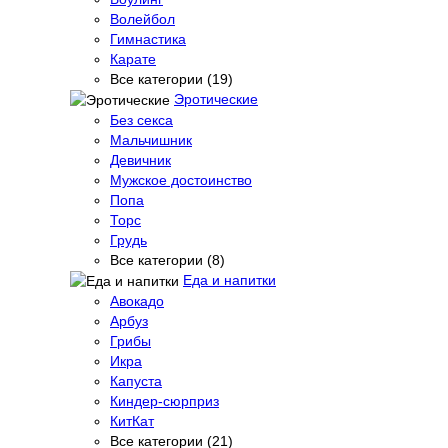
Волейбол
Гимнастика
Карате
Все категории (19)
Эротические
Без секса
Мальчишник
Девичник
Мужское достоинство
Попа
Торс
Грудь
Все категории (8)
Еда и напитки
Авокадо
Арбуз
Грибы
Икра
Капуста
Киндер-сюрприз
КитКат
Все категории (21)