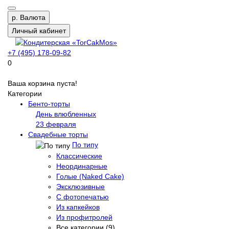
р.
Валюта
Личный кабинет
+7 (495) 178-09-82
0
Ваша корзина пуста!
Категории
Бенто-торты
День влюбленных
23 февраля
Свадебные торты
По типу
Классические
Неординарные
Голые (Naked Cake)
Эксклюзивные
С фотопечатью
Из капкейков
Из профитролей
Все категории (9)