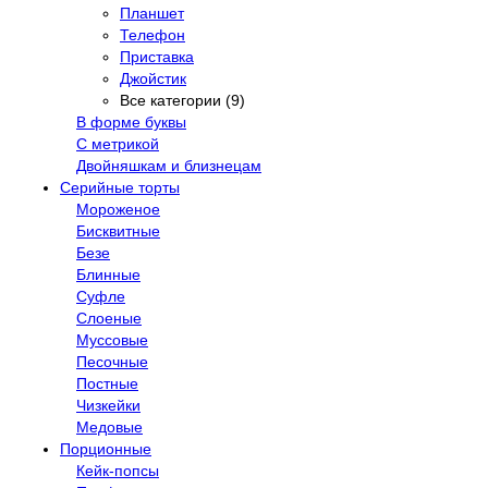
Планшет
Телефон
Приставка
Джойстик
Все категории (9)
В форме буквы
С метрикой
Двойняшкам и близнецам
Серийные торты
Мороженое
Бисквитные
Безе
Блинные
Суфле
Слоеные
Муссовые
Песочные
Постные
Чизкейки
Медовые
Порционные
Кейк-попсы