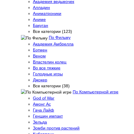
Академия ведьмочек
Алладин
Аниматроники
Аниме
Бакуган
Все категории (123)
По Фильму
Академия Амбрелла
Бэтмен
Веном
Властелин колец
Во все тяжкие
Голодные игры
Джокер
Все категории (38)
По Компьютерной игре
God of War
Амонг Ас
Гача Лайф
Геншин импакт
Зельда
Зомби против растений
Киберпанк