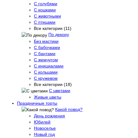
С голубями
С кошками
С животными
С птицами
Все категории (11)
По декору
Без мастики
С бабочками
С бантами
С жемчугом
С инициалами
С кольцами
С кружевом
Все категории (18)
С цветами
Живые цветы
Праздничные торты
Какой повод?
День рождения
Юбилей
Новоселье
Новый год