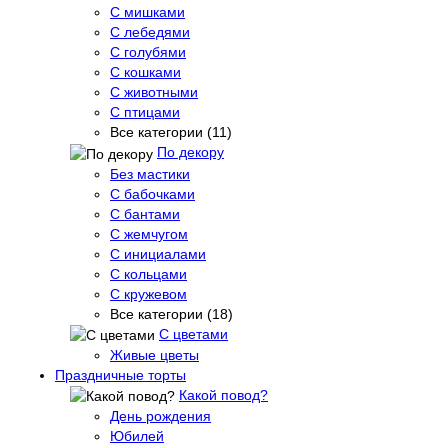
С мишками
С лебедями
С голубями
С кошками
С животными
С птицами
Все категории (11)
По декору
Без мастики
С бабочками
С бантами
С жемчугом
С инициалами
С кольцами
С кружевом
Все категории (18)
С цветами
Живые цветы
Праздничные торты
Какой повод?
День рождения
Юбилей