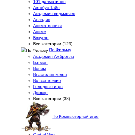
101 далматинец
Автобус Тайо
Академия ведьмочек
Алладин
Аниматроники
Аниме
Бакуган
Все категории (123)
По Фильму
Академия Амбрелла
Бэтмен
Веном
Властелин колец
Во все тяжкие
Голодные игры
Джокер
Все категории (38)
По Компьютерной игре
God of War