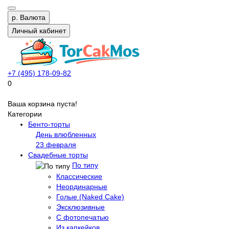
р.
Валюта
Личный кабинет
+7 (495) 178-09-82
0
Ваша корзина пуста!
Категории
Бенто-торты
День влюбленных
23 февраля
Свадебные торты
По типу
Классические
Неординарные
Голые (Naked Cake)
Эксклюзивные
С фотопечатью
Из капкейков