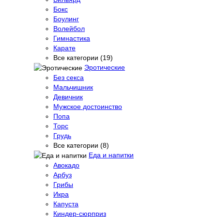
Бокс
Боулинг
Волейбол
Гимнастика
Карате
Все категории (19)
Эротические
Без секса
Мальчишник
Девичник
Мужское достоинство
Попа
Торс
Грудь
Все категории (8)
Еда и напитки
Авокадо
Арбуз
Грибы
Икра
Капуста
Киндер-сюрприз