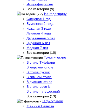
Из профитролей
Все категории (9)
На годовщину
Ситцевая 1 год
Бумажная 2 года
Кожаная 3 года
Льняная 4 года
Деревянная 5 лет
Чугунная 6 лет
Медная 7 лет
Все категории (10)
Тематические
В стиле Тиффани
В морском стиле
В стиле рустик
В зимнем стиле
В русском стиле
В стиле Love is
В стиле путешествий
Все категории (13)
С фигурками
Жених и Невеста