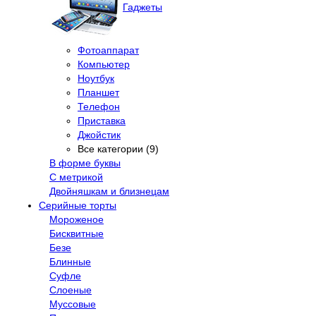
Гаджеты
Фотоаппарат
Компьютер
Ноутбук
Планшет
Телефон
Приставка
Джойстик
Все категории (9)
В форме буквы
С метрикой
Двойняшкам и близнецам
Серийные торты
Мороженое
Бисквитные
Безе
Блинные
Суфле
Слоеные
Муссовые