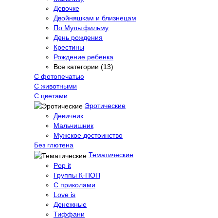
Девочке
Двойняшкам и близнецам
По Мультфильму
День рождения
Крестины
Рождение ребенка
Все категории (13)
С фотопечатью
C животными
С цветами
Эротические
Девичник
Мальчишник
Мужское достоинство
Без глютена
Тематические
Pop it
Группы К-ПОП
С приколами
Love is
Денежные
Тиффани