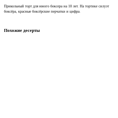
Прикольный торт для юного боксера на 10 лет. На тортике силуэт
боксёра, красные боксёрские перчатки и цифра.
Похожие десерты
Торт бокс без мастики
P3267
1850 р.
В корзину
Торт золотая боксерская перчатка
P3268