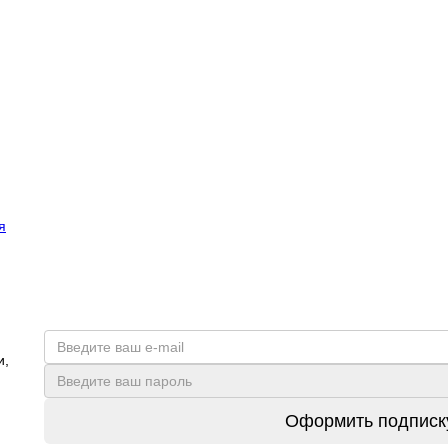
я
и,
Оформить подписк