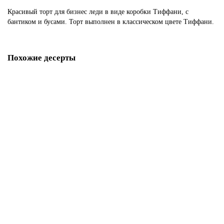
Красивый торт для бизнес леди в виде коробки Тиффани, с
бантиком и бусами. Торт выполнен в классическом цвете Тиффани.
Похожие десерты
Торт боссу
P232
1850 р.
В корзину
Торт начальнику на день рождения от коллектива