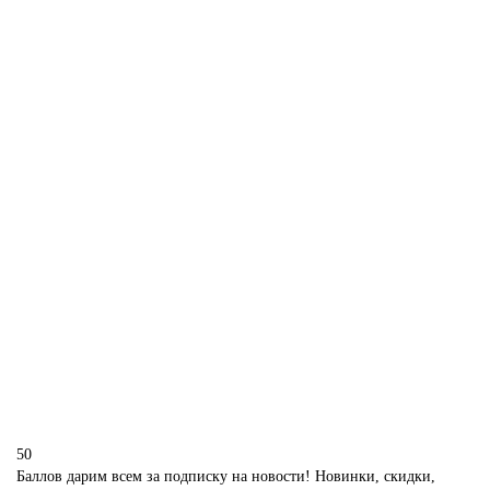
P235
1850 р.
В корзину
Корпоративный торт с логотипом Harley-Davidson
P236
1850 р.
В корзину
50
Баллов дарим всем за подписку на новости! Новинки, скидки,