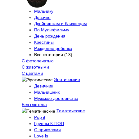
Мальчику
Девочке
Двойняшкам и близнецам
По Мультфильму
День рождения
Крестины
Рождение ребенка
Все категории (13)
С фотопечатью
C животными
С цветами
Эротические
Девичник
Мальчишник
Мужское достоинство
Без глютена
Тематические
Pop it
Группы К-ПОП
С приколами
Love is