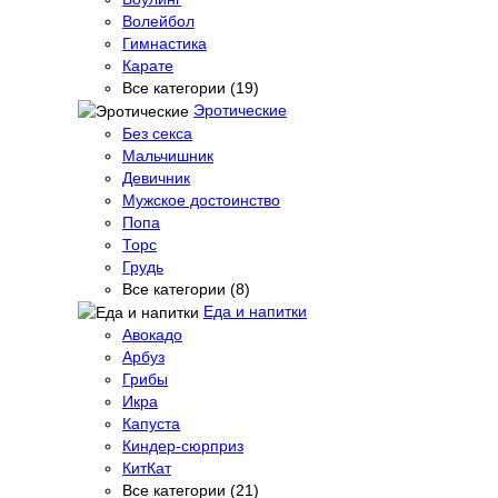
Волейбол
Гимнастика
Карате
Все категории (19)
Эротические
Без секса
Мальчишник
Девичник
Мужское достоинство
Попа
Торс
Грудь
Все категории (8)
Еда и напитки
Авокадо
Арбуз
Грибы
Икра
Капуста
Киндер-сюрприз
КитКат
Все категории (21)