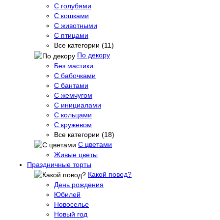
С голубями
С кошками
С животными
С птицами
Все категории (11)
По декору
Без мастики
С бабочками
С бантами
С жемчугом
С инициалами
С кольцами
С кружевом
Все категории (18)
С цветами
Живые цветы
Праздничные торты
Какой повод?
День рождения
Юбилей
Новоселье
Новый год