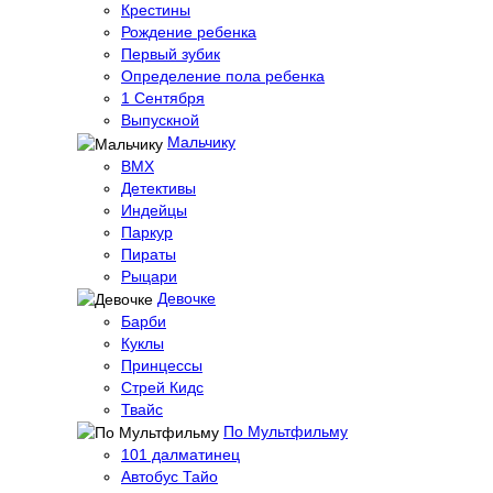
Крестины
Рождение ребенка
Первый зубик
Определение пола ребенка
1 Сентября
Выпускной
Мальчику
BMX
Детективы
Индейцы
Паркур
Пираты
Рыцари
Девочке
Барби
Куклы
Принцессы
Стрей Кидс
Твайс
По Мультфильму
101 далматинец
Автобус Тайо