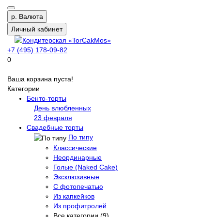
р.
Валюта
Личный кабинет
+7 (495) 178-09-82
0
Ваша корзина пуста!
Категории
Бенто-торты
День влюбленных
23 февраля
Свадебные торты
По типу
Классические
Неординарные
Голые (Naked Cake)
Эксклюзивные
С фотопечатью
Из капкейков
Из профитролей
Все категории (9)