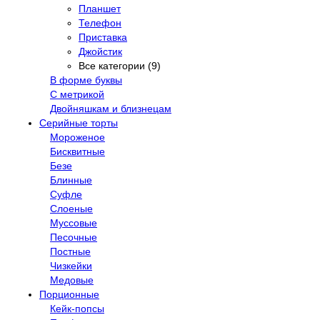
Планшет
Телефон
Приставка
Джойстик
Все категории (9)
В форме буквы
С метрикой
Двойняшкам и близнецам
Серийные торты
Мороженое
Бисквитные
Безе
Блинные
Суфле
Слоеные
Муссовые
Песочные
Постные
Чизкейки
Медовые
Порционные
Кейк-попсы