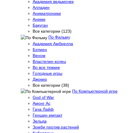
Академия ведьмочек
Алладин
Аниматроники
Аниме
Бакуган
Все категории (123)
По Фильму
Академия Амбрелла
Бэтмен
Веном
Властелин колец
Во все тяжкие
Голодные игры
Джокер
Все категории (38)
По Компьютерной игре
God of War
Амонг Ас
Гача Лайф
Геншин импакт
Зельда
Зомби против растений
Киберпанк