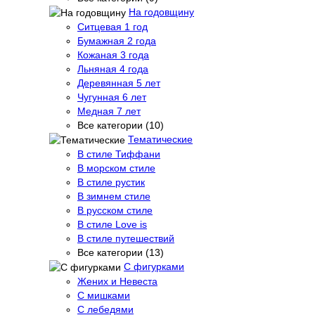
На годовщину
Ситцевая 1 год
Бумажная 2 года
Кожаная 3 года
Льняная 4 года
Деревянная 5 лет
Чугунная 6 лет
Медная 7 лет
Все категории (10)
Тематические
В стиле Тиффани
В морском стиле
В стиле рустик
В зимнем стиле
В русском стиле
В стиле Love is
В стиле путешествий
Все категории (13)
С фигурками
Жених и Невеста
С мишками
С лебедями