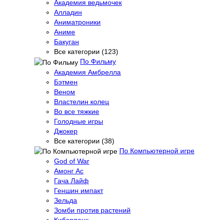
Академия ведьмочек
Алладин
Аниматроники
Аниме
Бакуган
Все категории (123)
По Фильму
Академия Амбрелла
Бэтмен
Веном
Властелин колец
Во все тяжкие
Голодные игры
Джокер
Все категории (38)
По Компьютерной игре
God of War
Амонг Ас
Гача Лайф
Геншин импакт
Зельда
Зомби против растений
Киберпанк