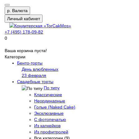
р.
Валюта
Личный кабинет
+7 (495) 178-09-82
0
Ваша корзина пуста!
Категории
Бенто-торты
День влюбленных
23 февраля
Свадебные торты
По типу
Классические
Неординарные
Голые (Naked Cake)
Эксклюзивные
С фотопечатью
Из капкейков
Из профитролей
Все категории (9)