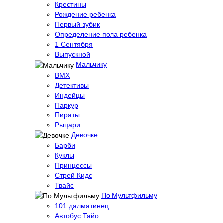
Крестины
Рождение ребенка
Первый зубик
Определение пола ребенка
1 Сентября
Выпускной
Мальчику
BMX
Детективы
Индейцы
Паркур
Пираты
Рыцари
Девочке
Барби
Куклы
Принцессы
Стрей Кидс
Твайс
По Мультфильму
101 далматинец
Автобус Тайо