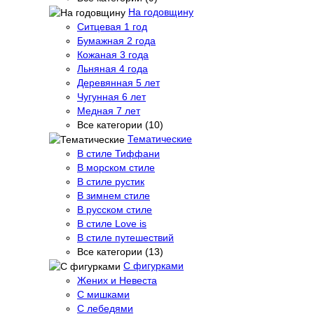
На годовщину
Ситцевая 1 год
Бумажная 2 года
Кожаная 3 года
Льняная 4 года
Деревянная 5 лет
Чугунная 6 лет
Медная 7 лет
Все категории (10)
Тематические
В стиле Тиффани
В морском стиле
В стиле рустик
В зимнем стиле
В русском стиле
В стиле Love is
В стиле путешествий
Все категории (13)
С фигурками
Жених и Невеста
С мишками
С лебедями