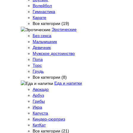
Волейбол
Гимнастика
Карате
Все категории (19)
Эротические
Без секса
Мальчишник
Девичник
Мужское достоинство
Попа
Торс
Грудь
Все категории (8)
Еда и напитки
Авокадо
Арбуз
Грибы
Икра
Капуста
Киндер-сюрприз
КитКат
Все категории (21)