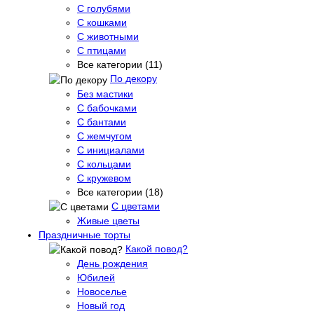
С голубями
С кошками
С животными
С птицами
Все категории (11)
По декору
Без мастики
С бабочками
С бантами
С жемчугом
С инициалами
С кольцами
С кружевом
Все категории (18)
С цветами
Живые цветы
Праздничные торты
Какой повод?
День рождения
Юбилей
Новоселье
Новый год