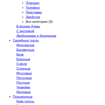
Планшет
Телефон
Приставка
Джойстик
Все категории (9)
В форме буквы
С метрикой
Двойняшкам и близнецам
Серийные торты
Мороженое
Бисквитные
Безе
Блинные
Суфле
Слоеные
Муссовые
Песочные
Постные
Чизкейки
Медовые
Порционные
Кейк-попсы