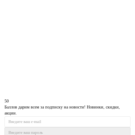
В корзину
Торт сникерс мужу
P4295
1850 р.
В корзину
50
Баллов дарим всем за подписку на новости! Новинки, скидки,
акции.