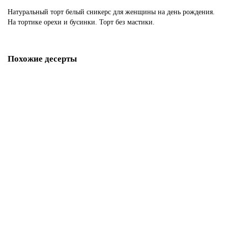
Натуральный торт белый сникерс для женщины на день рождения.
На тортике орехи и бусинки. Торт без мастики.
Похожие десерты
Торт Сникерс
P94
1850 р.
В корзину
Торт сникерс на день рождения
P4292