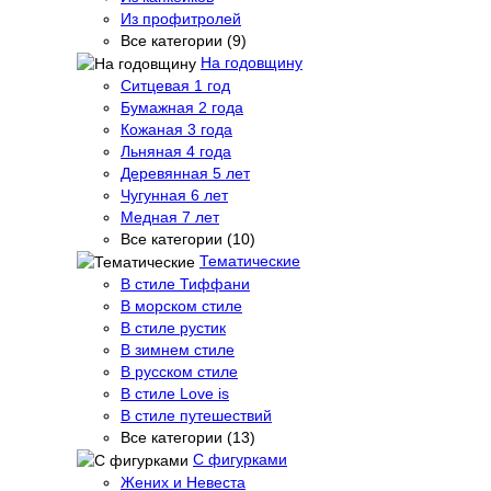
Из профитролей
Все категории (9)
На годовщину
Ситцевая 1 год
Бумажная 2 года
Кожаная 3 года
Льняная 4 года
Деревянная 5 лет
Чугунная 6 лет
Медная 7 лет
Все категории (10)
Тематические
В стиле Тиффани
В морском стиле
В стиле рустик
В зимнем стиле
В русском стиле
В стиле Love is
В стиле путешествий
Все категории (13)
С фигурками
Жених и Невеста