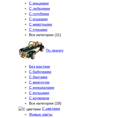
С мишками
С лебедями
С голубями
С кошками
С животными
С птицами
Все категории (11)
По декору
Без мастики
С бабочками
С бантами
С жемчугом
С инициалами
С кольцами
С кружевом
Все категории (18)
С цветами
Живые цветы