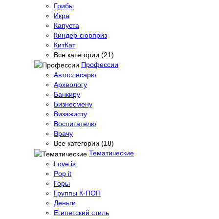
Грибы
Икра
Капуста
Киндер-сюрприз
КитКат
Все категории (21)
Профессии
Автослесарю
Археологу
Банкиру
Бизнесмену
Визажисту
Воспитателю
Врачу
Все категории (18)
Тематические
Love is
Pop it
Горы
Группы К-ПОП
Деньги
Египетский стиль