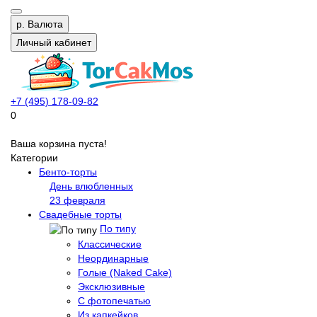
р.
Валюта
Личный кабинет
+7 (495) 178-09-82
0
Ваша корзина пуста!
Категории
Бенто-торты
День влюбленных
23 февраля
Свадебные торты
По типу
Классические
Неординарные
Голые (Naked Cake)
Эксклюзивные
С фотопечатью
Из капкейков