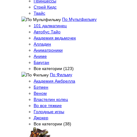
Принцессы
Стрей Кидс
Твайс
По Мультфильму
101 далматинец
Автобус Тайо
Академия ведьмочек
Алладин
Аниматроники
Аниме
Бакуган
Все категории (123)
По Фильму
Академия Амбрелла
Бэтмен
Веном
Властелин колец
Во все тяжкие
Голодные игры
Джокер
Все категории (38)