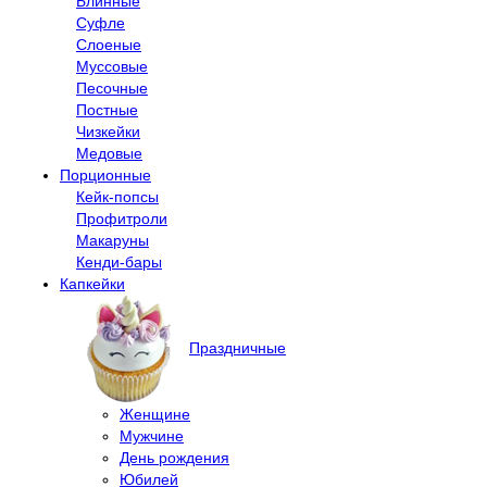
Блинные
Суфле
Слоеные
Муссовые
Песочные
Постные
Чизкейки
Медовые
Порционные
Кейк-попсы
Профитроли
Макаруны
Кенди-бары
Капкейки
Праздничные
Женщине
Мужчине
День рождения
Юбилей