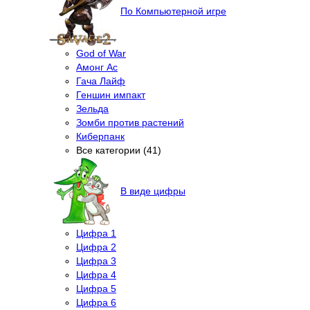
По Компьютерной игре
God of War
Амонг Ас
Гача Лайф
Геншин импакт
Зельда
Зомби против растений
Киберпанк
Все категории (41)
В виде цифры
Цифра 1
Цифра 2
Цифра 3
Цифра 4
Цифра 5
Цифра 6