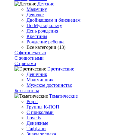
Детские
Мальчику
Девочке
Двойняшкам и близнецам
По Мультфильму
День рождения
Крестины
Рождение ребенка
Все категории (13)
С фотопечатью
C животными
С цветами
Эротические
Девичник
Мальчишник
Мужское достоинство
Без глютена
Тематические
Pop it
Группы К-ПОП
С приколами
Love is
Денежные
Тиффани
Знаки зодиака