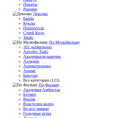
Пираты
Рыцари
Девочке
Барби
Куклы
Принцессы
Стрей Кидс
Твайс
По Мультфильму
101 далматинец
Автобус Тайо
Академия ведьмочек
Алладин
Аниматроники
Аниме
Бакуган
Все категории (123)
По Фильму
Академия Амбрелла
Бэтмен
Веном
Властелин колец
Во все тяжкие
Голодные игры