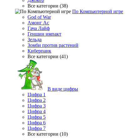
Джокер
Все категории (38)
По Компьютерной игре
God of War
Амонг Ас
Гача Лайф
Геншин импакт
Зельда
Зомби против растений
Киберпанк
Все категории (41)
В виде цифры
Цифра 1
Цифра 2
Цифра 3
Цифра 4
Цифра 5
Цифра 6
Цифра 7
Все категории (10)