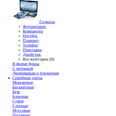
Гаджеты
Фотоаппарат
Компьютер
Ноутбук
Планшет
Телефон
Приставка
Джойстик
Все категории (9)
В форме буквы
С метрикой
Двойняшкам и близнецам
Серийные торты
Мороженое
Бисквитные
Безе
Блинные
Суфле
Слоеные
Муссовые
Песочные