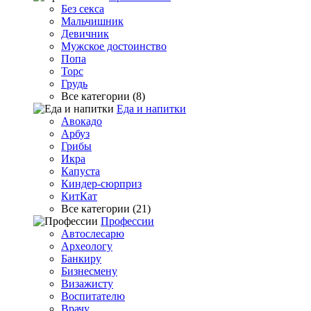
Без секса
Мальчишник
Девичник
Мужское достоинство
Попа
Торс
Грудь
Все категории (8)
Еда и напитки
Авокадо
Арбуз
Грибы
Икра
Капуста
Киндер-сюрприз
КитКат
Все категории (21)
Профессии
Автослесарю
Археологу
Банкиру
Бизнесмену
Визажисту
Воспитателю
Врачу