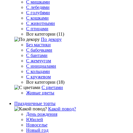
С мишками
С лебедями
С голубями
С кошками
С животными
С птицами
Все категории (11)
По декору
Без мастики
С бабочками
С бантами
С жемчугом
С инициалами
С кольцами
С кружевом
Все категории (18)
С цветами
Живые цветы
Праздничные торты
Какой повод?
День рождения
Юбилей
Новоселье
Новый год