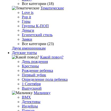
Все категории (18)
Тематические
Love is
Pop it
Горы
Группы К-ПОП
Деньги
Египетский стиль
Замки
Все категории (23)
Двум именинникам
Детские торты
Какой повод?
День рождения
Крестины
Рождение ребенка
Первый зубик
Определение пола ребенка
1 Сентября
Выпускной
Мальчику
BMX
Детективы
Индейцы
Паркур