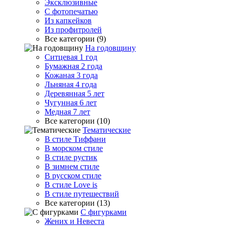
Эксклюзивные
С фотопечатью
Из капкейков
Из профитролей
Все категории (9)
На годовщину
Ситцевая 1 год
Бумажная 2 года
Кожаная 3 года
Льняная 4 года
Деревянная 5 лет
Чугунная 6 лет
Медная 7 лет
Все категории (10)
Тематические
В стиле Тиффани
В морском стиле
В стиле рустик
В зимнем стиле
В русском стиле
В стиле Love is
В стиле путешествий
Все категории (13)
С фигурками
Жених и Невеста