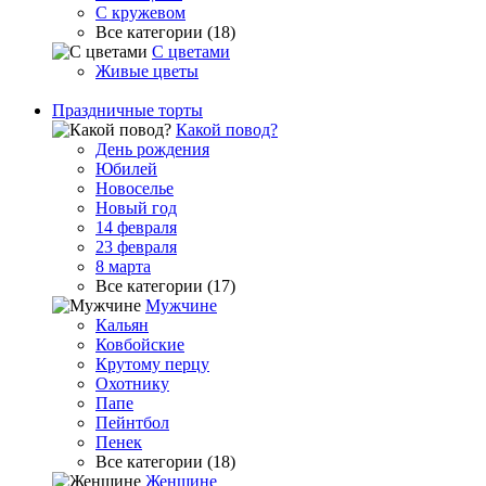
С кружевом
Все категории (18)
С цветами
Живые цветы
Праздничные торты
Какой повод?
День рождения
Юбилей
Новоселье
Новый год
14 февраля
23 февраля
8 марта
Все категории (17)
Мужчине
Кальян
Ковбойские
Крутому перцу
Охотнику
Папе
Пейнтбол
Пенек
Все категории (18)
Женщине