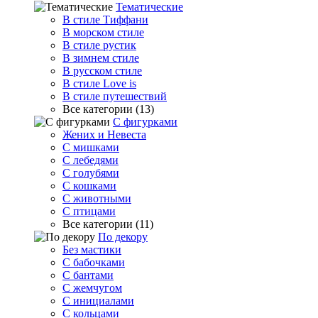
Тематические
В стиле Тиффани
В морском стиле
В стиле рустик
В зимнем стиле
В русском стиле
В стиле Love is
В стиле путешествий
Все категории (13)
С фигурками
Жених и Невеста
С мишками
С лебедями
С голубями
С кошками
С животными
С птицами
Все категории (11)
По декору
Без мастики
С бабочками
С бантами
С жемчугом
С инициалами
С кольцами