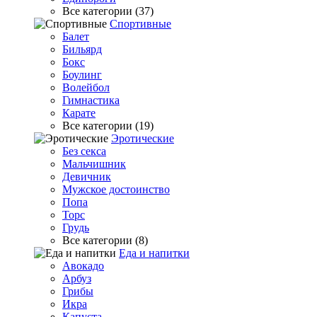
Все категории (37)
Спортивные
Балет
Бильярд
Бокс
Боулинг
Волейбол
Гимнастика
Карате
Все категории (19)
Эротические
Без секса
Мальчишник
Девичник
Мужское достоинство
Попа
Торс
Грудь
Все категории (8)
Еда и напитки
Авокадо
Арбуз
Грибы
Икра
Капуста