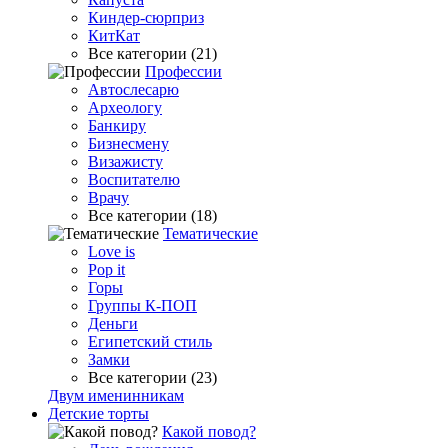
Киндер-сюрприз
КитКат
Все категории (21)
Профессии
Автослесарю
Археологу
Банкиру
Бизнесмену
Визажисту
Воспитателю
Врачу
Все категории (18)
Тематические
Love is
Pop it
Горы
Группы К-ПОП
Деньги
Египетский стиль
Замки
Все категории (23)
Двум именинникам
Детские торты
Какой повод?