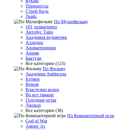
Куклы
Принцессы
Стрей Кидс
Твайс
По Мультфильму
101 далматинец
Автобус Тайо
Академия ведьмочек
Алладин
Аниматроники
Аниме
Бакуган
Все категории (123)
По Фильму
Академия Амбрелла
Бэтмен
Веном
Властелин колец
Во все тяжкие
Голодные игры
Джокер
Все категории (38)
По Компьютерной игре
God of War
Амонг Ас