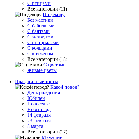
С птицами
Все категории (11)
По декору
Без мастики
С бабочками
С бантами
С жемчугом
С инициалами
С кольцами
С кружевом
Все категории (18)
С цветами
Живые цветы
Праздничные торты
Какой повод?
День рождения
Юбилей
Новоселье
Новый год
14 февраля
23 февраля
8 марта
Все категории (17)
Мужчине