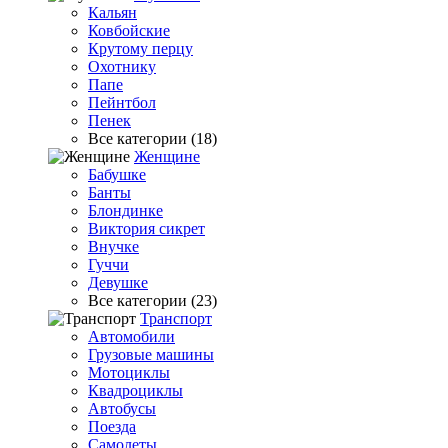
Кальян
Ковбойские
Крутому перцу
Охотнику
Папе
Пейнтбол
Пенек
Все категории (18)
Женщине
Бабушке
Банты
Блондинке
Виктория сикрет
Внучке
Гуччи
Девушке
Все категории (23)
Транспорт
Автомобили
Грузовые машины
Мотоциклы
Квадроциклы
Автобусы
Поезда
Самолеты