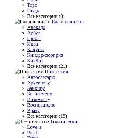
Торс
Грудь
Все категории (8)
Еда и напитки
Авокадо
Арбуз
Грибы
Икра
Капуста
Киндер-сюрприз
КитКат
Все категории (21)
Профессии
Автослесарю
Археологу
Банкиру
Бизнесмену
Визажисту
Воспитателю
Врачу
Все категории (18)
Тематические
Love is
Pop it