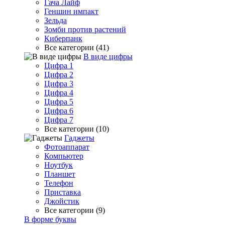
Гача Лайф
Геншин импакт
Зельда
Зомби против растений
Киберпанк
Все категории (41)
В виде цифры
Цифра 1
Цифра 2
Цифра 3
Цифра 4
Цифра 5
Цифра 6
Цифра 7
Все категории (10)
Гаджеты
Фотоаппарат
Компьютер
Ноутбук
Планшет
Телефон
Приставка
Джойстик
Все категории (9)
В форме буквы