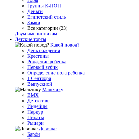
Горы
Группы К-ПОП
Деньги
Египетский стиль
Замки
Все категории (23)
Двум именинникам
Детские торты
Какой повод?
День рождения
Крестины
Рождение ребенка
Первый зубик
Определение пола ребенка
1 Сентября
Выпускной
Мальчику
BMX
Детективы
Индейцы
Паркур
Пираты
Рыцари
Девочке
Барби