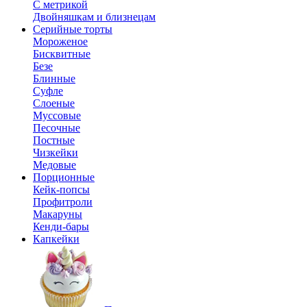
С метрикой
Двойняшкам и близнецам
Серийные торты
Мороженое
Бисквитные
Безе
Блинные
Суфле
Слоеные
Муссовые
Песочные
Постные
Чизкейки
Медовые
Порционные
Кейк-попсы
Профитроли
Макаруны
Кенди-бары
Капкейки