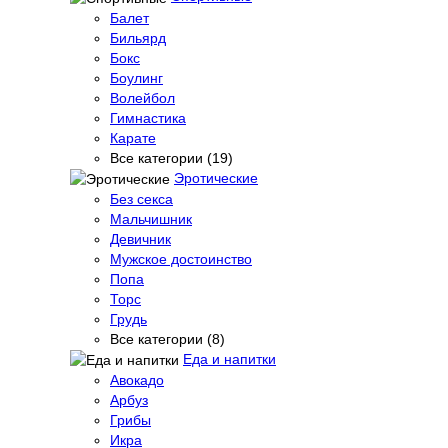
Балет
Бильярд
Бокс
Боулинг
Волейбол
Гимнастика
Карате
Все категории (19)
Эротические
Без секса
Мальчишник
Девичник
Мужское достоинство
Попа
Торс
Грудь
Все категории (8)
Еда и напитки
Авокадо
Арбуз
Грибы
Икра