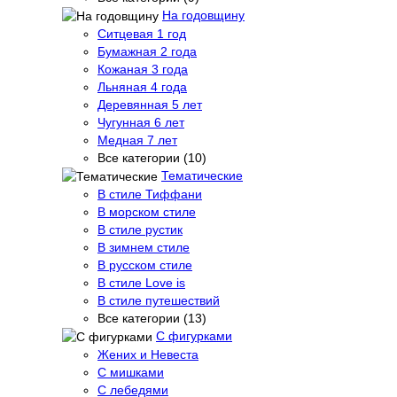
На годовщину
Ситцевая 1 год
Бумажная 2 года
Кожаная 3 года
Льняная 4 года
Деревянная 5 лет
Чугунная 6 лет
Медная 7 лет
Все категории (10)
Тематические
В стиле Тиффани
В морском стиле
В стиле рустик
В зимнем стиле
В русском стиле
В стиле Love is
В стиле путешествий
Все категории (13)
С фигурками
Жених и Невеста
С мишками
С лебедями