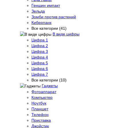
Геншин импакт
Зельда
Зомби против растений
Киберпанк
Все категории (41)
В виде цифры
Цифра 1
Цифра 2
Цифра 3
Цифра 4
Цифра 5
Цифра 6
Цифра 7
Все категории (10)
Гаджеты
Фотоаппарат
Компьютер
Ноутбук
Планшет
Телефон
Приставка
Джойстик