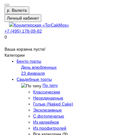
р.
Валюта
Личный кабинет
+7 (495) 178-09-82
0
Ваша корзина пуста!
Категории
Бенто-торты
День влюбленных
23 февраля
Свадебные торты
По типу
Классические
Неординарные
Голые (Naked Cake)
Эксклюзивные
С фотопечатью
Из капкейков
Из профитролей
Все категории (9)