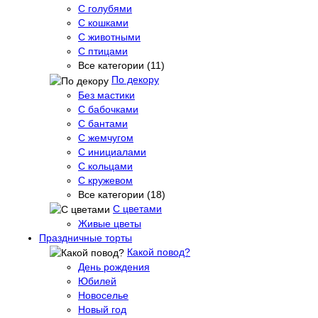
С голубями
С кошками
С животными
С птицами
Все категории (11)
По декору
Без мастики
С бабочками
С бантами
С жемчугом
С инициалами
С кольцами
С кружевом
Все категории (18)
С цветами
Живые цветы
Праздничные торты
Какой повод?
День рождения
Юбилей
Новоселье
Новый год