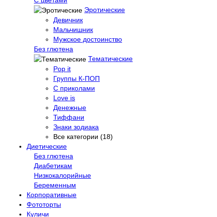
Эротические
Девичник
Мальчишник
Мужское достоинство
Без глютена
Тематические
Pop it
Группы К-ПОП
С приколами
Love is
Денежные
Тиффани
Знаки зодиака
Все категории (18)
Диетические
Без глютена
Диабетикам
Низкокалорийные
Беременным
Корпоративные
Фототорты
Куличи