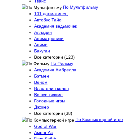
Твайс
По Мультфильму
101 далматинец
Автобус Тайо
Академия ведьмочек
Алладин
Аниматроники
Аниме
Бакуган
Все категории (123)
По Фильму
Академия Амбрелла
Бэтмен
Веном
Властелин колец
Во все тяжкие
Голодные игры
Джокер
Все категории (38)
По Компьютерной игре
God of War
Амонг Ас
Гача Лайф