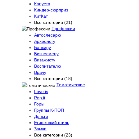
Капуста
Киндер-сюрприз
КитКат
Все категории (21)
Профессии
Автослесарю
Археологу
Банкиру
Бизнесмену
Визажисту
Воспитателю
Врачу
Все категории (18)
Тематические
Love is
Pop it
Горы
Группы К-ПОП
Деньги
Египетский стиль
Замки
Все категории (23)