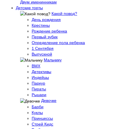
Двум именинникам
Детские торты
Какой повод?
День рождения
Крестины
Рождение ребенка
Первый зубик
Определение пола ребенка
1 Сентября
Выпускной
Мальчику
BMX
Детективы
Индейцы
Паркур
Пираты
Рыцари
Девочке
Барби
Куклы
Принцессы
Стрей Кидс