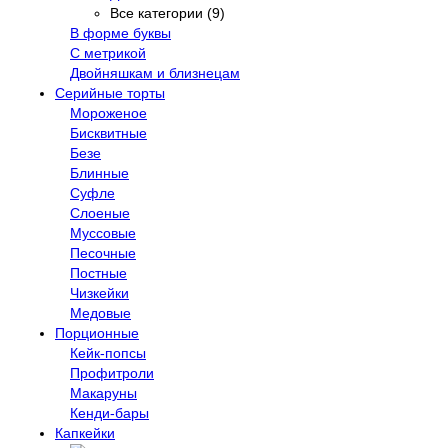
Все категории (9)
В форме буквы
С метрикой
Двойняшкам и близнецам
Серийные торты
Мороженое
Бисквитные
Безе
Блинные
Суфле
Слоеные
Муссовые
Песочные
Постные
Чизкейки
Медовые
Порционные
Кейк-попсы
Профитроли
Макаруны
Кенди-бары
Капкейки