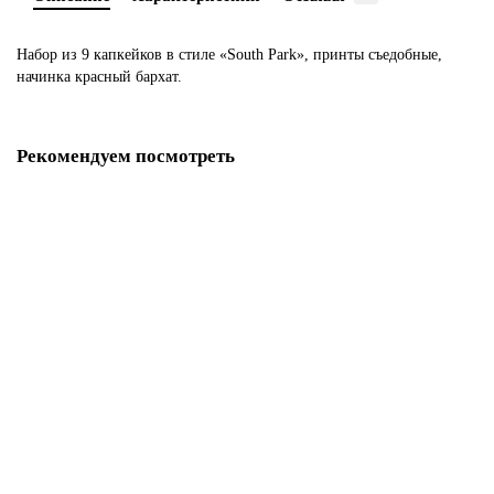
Набор из 9 капкейков в стиле «South Park», принты съедобные,
начинка красный бархат.
Рекомендуем посмотреть
Капкейки красный бархат с кремом чиз
M1352
280 р.
В корзину
Капкейки Красный бархат