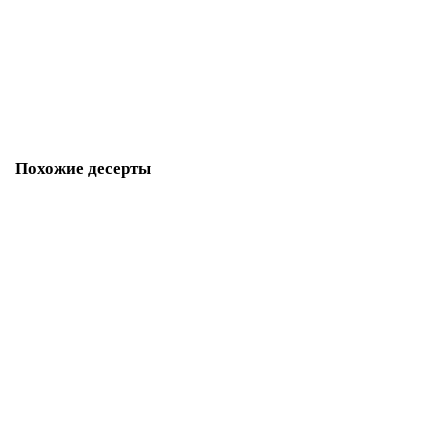
M1359
280 р.
В корзину
Похожие десерты
Пирожные Соус Парк
M1377
280 р.
В корзину