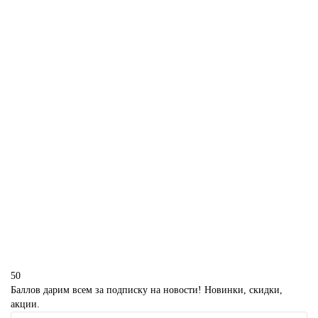
340 р.
В корзину
Капкейки Король лев
M1407
350 р.
В корзину
50
Баллов дарим всем за подписку на новости! Новинки, скидки,
акции.