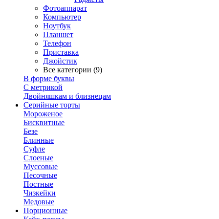
Фотоаппарат
Компьютер
Ноутбук
Планшет
Телефон
Приставка
Джойстик
Все категории (9)
В форме буквы
С метрикой
Двойняшкам и близнецам
Серийные торты
Мороженое
Бисквитные
Безе
Блинные
Суфле
Слоеные
Муссовые
Песочные
Постные
Чизкейки
Медовые
Порционные