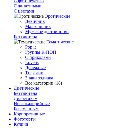
С фотопечатью
C животными
С цветами
Эротические
Девичник
Мальчишник
Мужское достоинство
Без глютена
Тематические
Pop it
Группы К-ПОП
С приколами
Love is
Денежные
Тиффани
Знаки зодиака
Все категории (18)
Диетические
Без глютена
Диабетикам
Низкокалорийные
Беременным
Корпоративные
Фототорты
Куличи