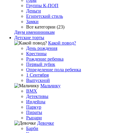
Горы
Группы К-ПОП
Деньги
Египетский стиль
Замки
Все категории (23)
Двум именинникам
Детские торты
Какой повод?
День рождения
Крестины
Рождение ребенка
Первый зубик
Определение пола ребенка
1 Сентября
Выпускной
Мальчику
BMX
Детективы
Индейцы
Паркур
Пираты
Рыцари
Девочке
Барби