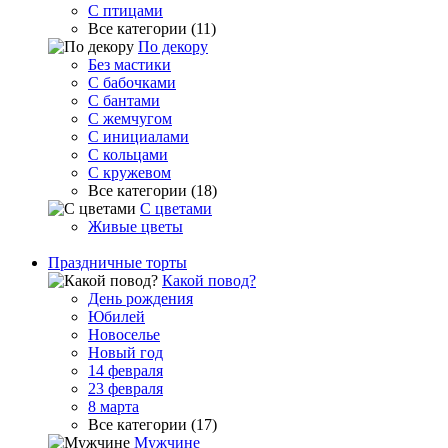
С птицами
Все категории (11)
По декору
Без мастики
С бабочками
С бантами
С жемчугом
С инициалами
С кольцами
С кружевом
Все категории (18)
С цветами
Живые цветы
Праздничные торты
Какой повод?
День рождения
Юбилей
Новоселье
Новый год
14 февраля
23 февраля
8 марта
Все категории (17)
Мужчине