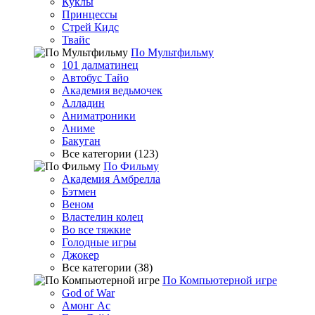
Куклы
Принцессы
Стрей Кидс
Твайс
По Мультфильму
101 далматинец
Автобус Тайо
Академия ведьмочек
Алладин
Аниматроники
Аниме
Бакуган
Все категории (123)
По Фильму
Академия Амбрелла
Бэтмен
Веном
Властелин колец
Во все тяжкие
Голодные игры
Джокер
Все категории (38)
По Компьютерной игре
God of War
Амонг Ас