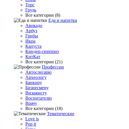
Торс
Грудь
Все категории (8)
Еда и напитки
Авокадо
Арбуз
Грибы
Икра
Капуста
Киндер-сюрприз
КитКат
Все категории (21)
Профессии
Автослесарю
Археологу
Банкиру
Бизнесмену
Визажисту
Воспитателю
Врачу
Все категории (18)
Тематические
Love is
Pop it