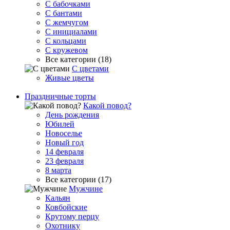
С бабочками
С бантами
С жемчугом
С инициалами
С кольцами
С кружевом
Все категории (18)
С цветами
Живые цветы
Праздничные торты
Какой повод?
День рождения
Юбилей
Новоселье
Новый год
14 февраля
23 февраля
8 марта
Все категории (17)
Мужчине
Кальян
Ковбойские
Крутому перцу
Охотнику