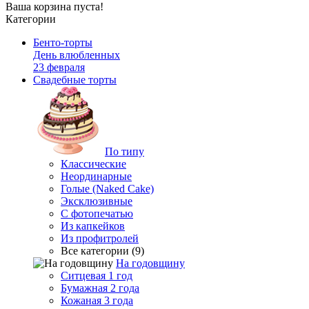
Ваша корзина пуста!
Категории
Бенто-торты
День влюбленных
23 февраля
Свадебные торты
По типу
Классические
Неординарные
Голые (Naked Cake)
Эксклюзивные
С фотопечатью
Из капкейков
Из профитролей
Все категории (9)
На годовщину
Ситцевая 1 год
Бумажная 2 года
Кожаная 3 года