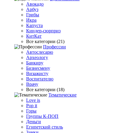
Авокадо
Арбуз
Грибы
Икра
Капуста
Киндер-сюрприз
КитКат
Все категории (21)
Профессии
Автослесарю
Археологу
Банкиру
Бизнесмену
Визажисту
Воспитателю
Врачу
Все категории (18)
Тематические
Love is
Pop it
Горы
Группы К-ПОП
Деньги
Египетский стиль
Замки