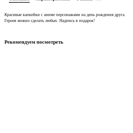
Красивые капкейки с аниме персонажами на день рождения друга.
Героев можно сделать любых. Надпись в подарок!
Рекомендуем посмотреть
Капкейки красный бархат с кремом чиз
M1352
280 р.
В корзину
Капкейки Красный бархат