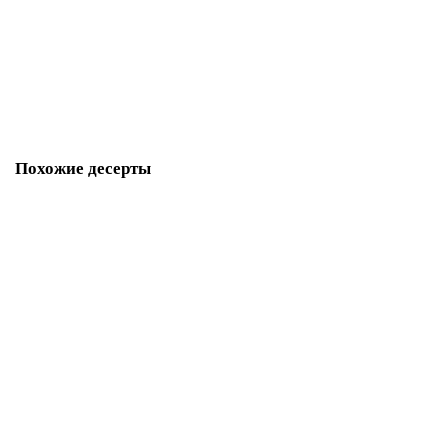
M1359
280 р.
В корзину
Похожие десерты
Капкейки для мальчика Наруто
M1467
340 р.
В корзину