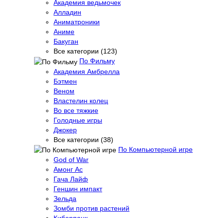
Академия ведьмочек
Алладин
Аниматроники
Аниме
Бакуган
Все категории (123)
По Фильму
Академия Амбрелла
Бэтмен
Веном
Властелин колец
Во все тяжкие
Голодные игры
Джокер
Все категории (38)
По Компьютерной игре
God of War
Амонг Ас
Гача Лайф
Геншин импакт
Зельда
Зомби против растений
Киберпанк