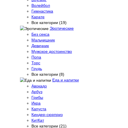
Волейбол
Гимнастика
Карате
Все категории (19)
Эротические
Без секса
Мальчишник
Девичник
Мужское достоинство
Попа
Торс
Грудь
Все категории (8)
Еда и напитки
Авокадо
Арбуз
Грибы
Икра
Капуста
Киндер-сюрприз
КитКат
Все категории (21)