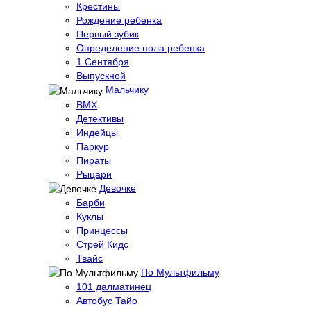
Крестины
Рождение ребенка
Первый зубик
Определение пола ребенка
1 Сентября
Выпускной
Мальчику
BMX
Детективы
Индейцы
Паркур
Пираты
Рыцари
Девочке
Барби
Куклы
Принцессы
Стрей Кидс
Твайс
По Мультфильму
101 далматинец
Автобус Тайо