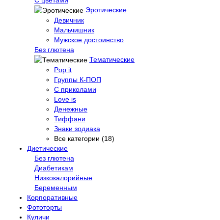
Эротические
Девичник
Мальчишник
Мужское достоинство
Без глютена
Тематические
Pop it
Группы К-ПОП
С приколами
Love is
Денежные
Тиффани
Знаки зодиака
Все категории (18)
Диетические
Без глютена
Диабетикам
Низкокалорийные
Беременным
Корпоративные
Фототорты
Куличи