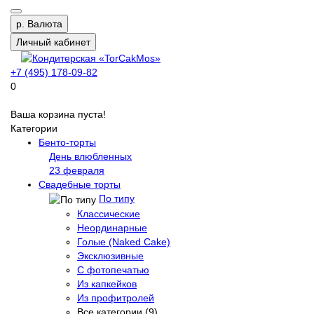
р.
Валюта
Личный кабинет
+7 (495) 178-09-82
0
Ваша корзина пуста!
Категории
Бенто-торты
День влюбленных
23 февраля
Свадебные торты
По типу
Классические
Неординарные
Голые (Naked Cake)
Эксклюзивные
С фотопечатью
Из капкейков
Из профитролей
Все категории (9)