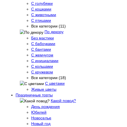
С голубями
С кошками
С животными
С птицами
Все категории (11)
По декору
Без мастики
С бабочками
С бантами
С жемчугом
С инициалами
С кольцами
С кружевом
Все категории (18)
С цветами
Живые цветы
Праздничные торты
Какой повод?
День рождения
Юбилей
Новоселье
Новый год