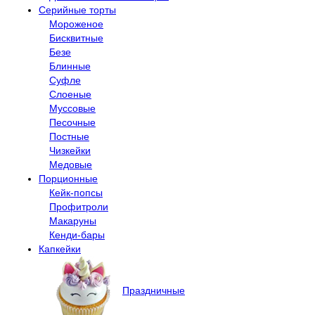
Серийные торты
Мороженое
Бисквитные
Безе
Блинные
Суфле
Слоеные
Муссовые
Песочные
Постные
Чизкейки
Медовые
Порционные
Кейк-попсы
Профитроли
Макаруны
Кенди-бары
Капкейки
Праздничные