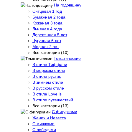
На годовщину
Ситцевая 1 год
Бумажная 2 года
Кожаная 3 года
Льняная 4 года
Деревянная 5 лет
Чугунная 6 лет
Медная 7 лет
Все категории (10)
Тематические
В стиле Тиффани
В морском стиле
В стиле рустик
В зимнем стиле
В русском стиле
В стиле Love is
В стиле путешествий
Все категории (13)
С фигурками
Жених и Невеста
С мишками
С лебедями