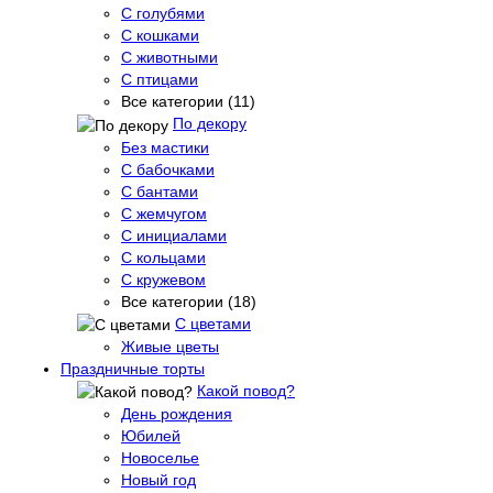
С голубями
С кошками
С животными
С птицами
Все категории (11)
По декору
Без мастики
С бабочками
С бантами
С жемчугом
С инициалами
С кольцами
С кружевом
Все категории (18)
С цветами
Живые цветы
Праздничные торты
Какой повод?
День рождения
Юбилей
Новоселье
Новый год