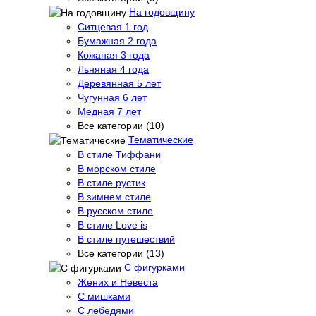
На годовщину
Ситцевая 1 год
Бумажная 2 года
Кожаная 3 года
Льняная 4 года
Деревянная 5 лет
Чугунная 6 лет
Медная 7 лет
Все категории (10)
Тематические
В стиле Тиффани
В морском стиле
В стиле рустик
В зимнем стиле
В русском стиле
В стиле Love is
В стиле путешествий
Все категории (13)
С фигурками
Жених и Невеста
С мишками
С лебедями