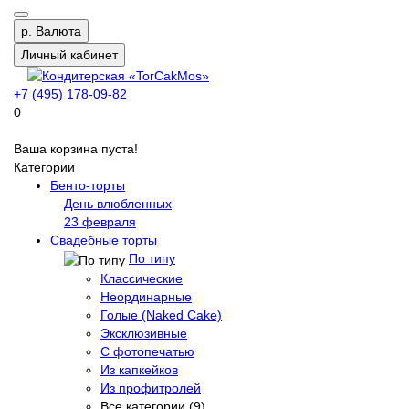
р.
Валюта
Личный кабинет
+7 (495) 178-09-82
0
Ваша корзина пуста!
Категории
Бенто-торты
День влюбленных
23 февраля
Свадебные торты
По типу
Классические
Неординарные
Голые (Naked Cake)
Эксклюзивные
С фотопечатью
Из капкейков
Из профитролей
Все категории (9)