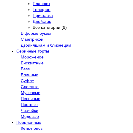
Планшет
Телефон
Приставка
Джойстик
Все категории (9)
В форме буквы
С метрикой
Двойняшкам и близнецам
Серийные торты
Мороженое
Бисквитные
Безе
Блинные
Суфле
Слоеные
Муссовые
Песочные
Постные
Чизкейки
Медовые
Порционные
Кейк-попсы