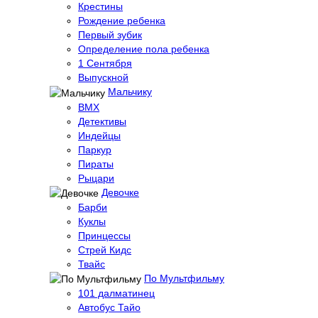
Крестины
Рождение ребенка
Первый зубик
Определение пола ребенка
1 Сентября
Выпускной
Мальчику
BMX
Детективы
Индейцы
Паркур
Пираты
Рыцари
Девочке
Барби
Куклы
Принцессы
Стрей Кидс
Твайс
По Мультфильму
101 далматинец
Автобус Тайо