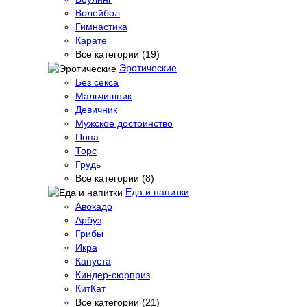
Волейбол
Гимнастика
Карате
Все категории (19)
Эротические
Без секса
Мальчишник
Девичник
Мужское достоинство
Попа
Торс
Грудь
Все категории (8)
Еда и напитки
Авокадо
Арбуз
Грибы
Икра
Капуста
Киндер-сюрприз
КитКат
Все категории (21)