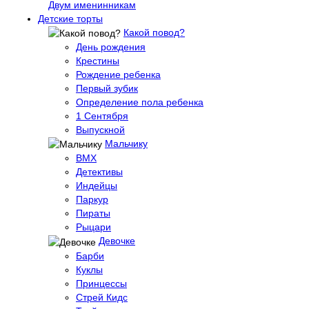
Двум именинникам
Детские торты
Какой повод?
День рождения
Крестины
Рождение ребенка
Первый зубик
Определение пола ребенка
1 Сентября
Выпускной
Мальчику
BMX
Детективы
Индейцы
Паркур
Пираты
Рыцари
Девочке
Барби
Куклы
Принцессы
Стрей Кидс