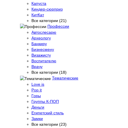
Капуста
Киндер-сюрприз
КитКат
Все категории (21)
Профессии
Автослесарю
Археологу
Банкиру
Бизнесмену
Визажисту
Воспитателю
Врачу
Все категории (18)
Тематические
Love is
Pop it
Горы
Группы К-ПОП
Деньги
Египетский стиль
Замки
Все категории (23)