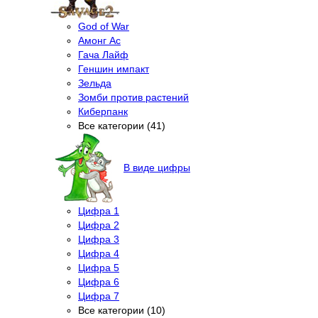
God of War
Амонг Ас
Гача Лайф
Геншин импакт
Зельда
Зомби против растений
Киберпанк
Все категории (41)
В виде цифры
Цифра 1
Цифра 2
Цифра 3
Цифра 4
Цифра 5
Цифра 6
Цифра 7
Все категории (10)