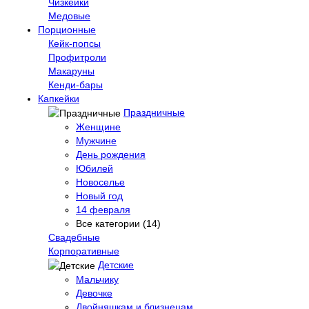
Чизкейки
Медовые
Порционные
Кейк-попсы
Профитроли
Макаруны
Кенди-бары
Капкейки
Праздничные
Женщине
Мужчине
День рождения
Юбилей
Новоселье
Новый год
14 февраля
Все категории (14)
Свадебные
Корпоративные
Детские
Мальчику
Девочке
Двойняшкам и близнецам