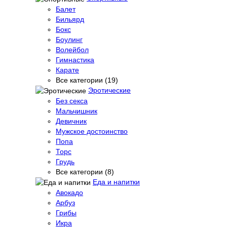
Балет
Бильярд
Бокс
Боулинг
Волейбол
Гимнастика
Карате
Все категории (19)
Эротические
Без секса
Мальчишник
Девичник
Мужское достоинство
Попа
Торс
Грудь
Все категории (8)
Еда и напитки
Авокадо
Арбуз
Грибы
Икра