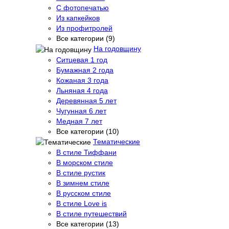
С фотопечатью
Из капкейков
Из профитролей
Все категории (9)
На годовщину
Ситцевая 1 год
Бумажная 2 года
Кожаная 3 года
Льняная 4 года
Деревянная 5 лет
Чугунная 6 лет
Медная 7 лет
Все категории (10)
Тематические
В стиле Тиффани
В морском стиле
В стиле рустик
В зимнем стиле
В русском стиле
В стиле Love is
В стиле путешествий
Все категории (13)