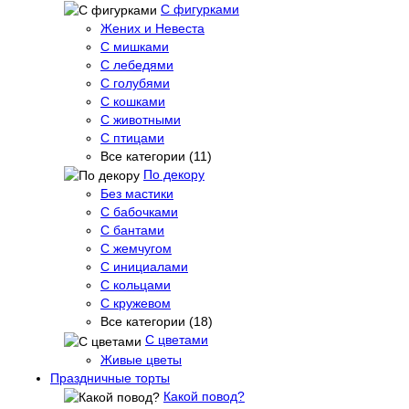
С фигурками
Жених и Невеста
С мишками
С лебедями
С голубями
С кошками
С животными
С птицами
Все категории (11)
По декору
Без мастики
С бабочками
С бантами
С жемчугом
С инициалами
С кольцами
С кружевом
Все категории (18)
С цветами
Живые цветы
Праздничные торты
Какой повод?