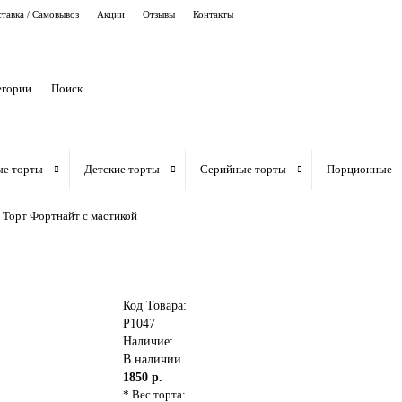
тавка / Самовывоз
Акции
Отзывы
Контакты
егории
ые торты
Детские торты
Серийные торты
Порционные
Торт Фортнайт с мастикой
Код Товара:
P1047
Наличие:
В наличии
1850 р.
* Вес торта: