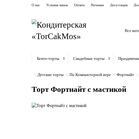
О нас
Условия заказа
Оплата
Начинки
Дегустация
Дос
Все кат
Бенто-торты
Свадебные торты
Праздничн
Детские торты
По Компьютерной игре
Фортнайт
Торт Фортнайт с мастикой