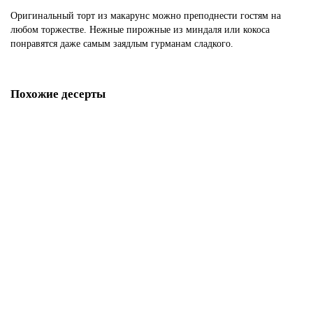
Оригинальный торт из макарунс можно преподнести гостям на
любом торжестве. Нежные пирожные из миндаля или кокоса
понравятся даже самым заядлым гурманам сладкого.
Похожие десерты
Свадебная башня из макарун
S465
90 р.
В корзину
Макаруны на подставке