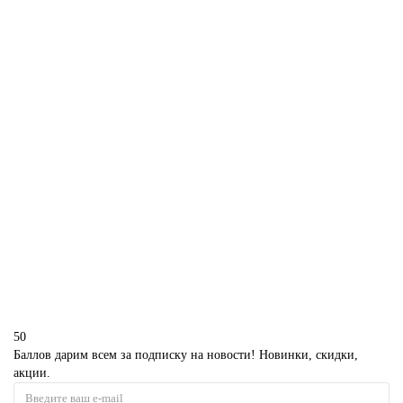
90 р.
В корзину
Торт из макарун на свадьбу
S469
90 р.
В корзину
50
Баллов дарим всем за подписку на новости! Новинки, скидки,
акции.