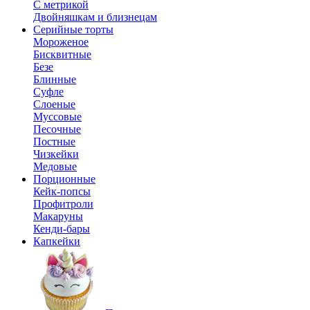
С метрикой
Двойняшкам и близнецам
Серийные торты
Мороженое
Бисквитные
Безе
Блинные
Суфле
Слоеные
Муссовые
Песочные
Постные
Чизкейки
Медовые
Порционные
Кейк-попсы
Профитроли
Макаруны
Кенди-бары
Капкейки