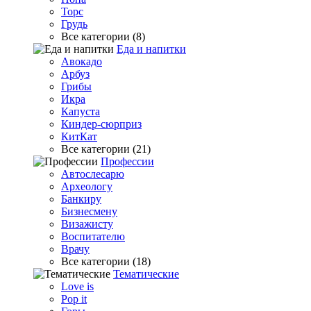
Торс
Грудь
Все категории (8)
Еда и напитки
Авокадо
Арбуз
Грибы
Икра
Капуста
Киндер-сюрприз
КитКат
Все категории (21)
Профессии
Автослесарю
Археологу
Банкиру
Бизнесмену
Визажисту
Воспитателю
Врачу
Все категории (18)
Тематические
Love is
Pop it