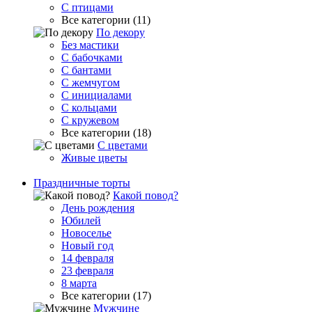
С птицами
Все категории (11)
По декору
Без мастики
С бабочками
С бантами
С жемчугом
С инициалами
С кольцами
С кружевом
Все категории (18)
С цветами
Живые цветы
Праздничные торты
Какой повод?
День рождения
Юбилей
Новоселье
Новый год
14 февраля
23 февраля
8 марта
Все категории (17)
Мужчине