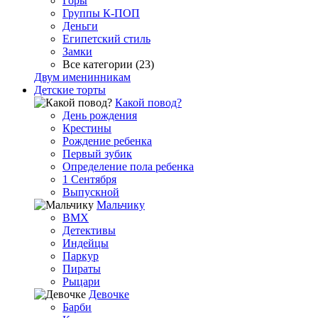
Горы
Группы К-ПОП
Деньги
Египетский стиль
Замки
Все категории (23)
Двум именинникам
Детские торты
Какой повод?
День рождения
Крестины
Рождение ребенка
Первый зубик
Определение пола ребенка
1 Сентября
Выпускной
Мальчику
BMX
Детективы
Индейцы
Паркур
Пираты
Рыцари
Девочке
Барби