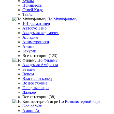
Куклы
Принцессы
Стрей Кидс
Твайс
По Мультфильму
101 далматинец
Автобус Тайо
Академия ведьмочек
Алладин
Аниматроники
Аниме
Бакуган
Все категории (123)
По Фильму
Академия Амбрелла
Бэтмен
Веном
Властелин колец
Во все тяжкие
Голодные игры
Джокер
Все категории (38)
По Компьютерной игре
God of War
Амонг Ас