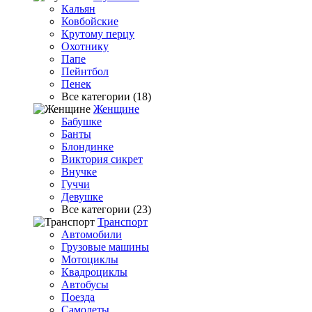
Кальян
Ковбойские
Крутому перцу
Охотнику
Папе
Пейнтбол
Пенек
Все категории (18)
Женщине
Бабушке
Банты
Блондинке
Виктория сикрет
Внучке
Гуччи
Девушке
Все категории (23)
Транспорт
Автомобили
Грузовые машины
Мотоциклы
Квадроциклы
Автобусы
Поезда
Самолеты