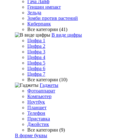
Гача Лайф
Геншин импакт
Зельда
Зомби против растений
Киберпанк
Все категории (41)
В виде цифры
Цифра 1
Цифра 2
Цифра 3
Цифра 4
Цифра 5
Цифра 6
Цифра 7
Все категории (10)
Гаджеты
Фотоаппарат
Компьютер
Ноутбук
Планшет
Телефон
Приставка
Джойстик
Все категории (9)
В форме буквы