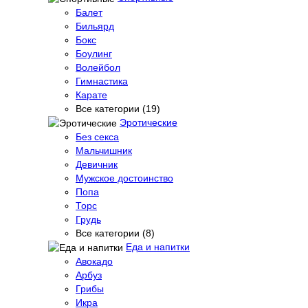
Балет
Бильярд
Бокс
Боулинг
Волейбол
Гимнастика
Карате
Все категории (19)
Эротические
Без секса
Мальчишник
Девичник
Мужское достоинство
Попа
Торс
Грудь
Все категории (8)
Еда и напитки
Авокадо
Арбуз
Грибы
Икра