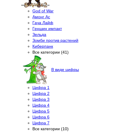
God of War
Амонг Ас
Гача Лайф
Геншин импакт
Зельда
Зомби против растений
Киберпанк
Все категории (41)
В виде цифры
Цифра 1
Цифра 2
Цифра 3
Цифра 4
Цифра 5
Цифра 6
Цифра 7
Все категории (10)