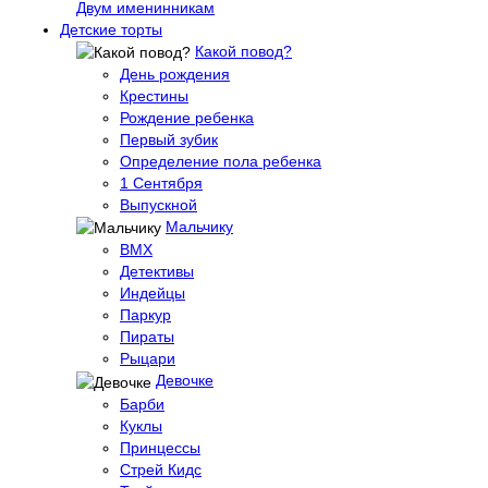
Двум именинникам
Детские торты
Какой повод?
День рождения
Крестины
Рождение ребенка
Первый зубик
Определение пола ребенка
1 Сентября
Выпускной
Мальчику
BMX
Детективы
Индейцы
Паркур
Пираты
Рыцари
Девочке
Барби
Куклы
Принцессы
Стрей Кидс