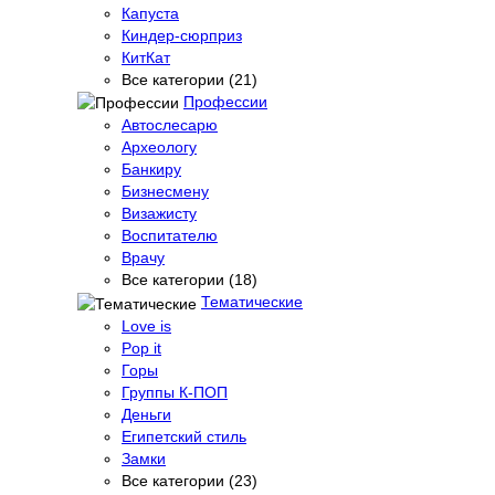
Капуста
Киндер-сюрприз
КитКат
Все категории (21)
Профессии
Автослесарю
Археологу
Банкиру
Бизнесмену
Визажисту
Воспитателю
Врачу
Все категории (18)
Тематические
Love is
Pop it
Горы
Группы К-ПОП
Деньги
Египетский стиль
Замки
Все категории (23)