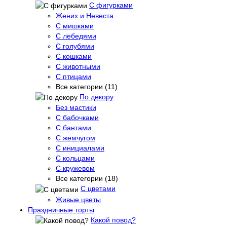
С фигурками
Жених и Невеста
С мишками
С лебедями
С голубями
С кошками
С животными
С птицами
Все категории (11)
По декору
Без мастики
С бабочками
С бантами
С жемчугом
С инициалами
С кольцами
С кружевом
Все категории (18)
С цветами
Живые цветы
Праздничные торты
Какой повод?