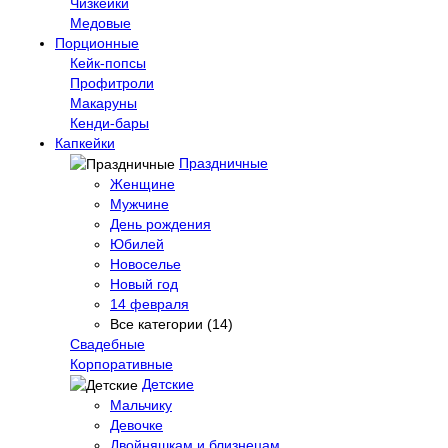
Чизкейки
Медовые
Порционные
Кейк-попсы
Профитроли
Макаруны
Кенди-бары
Капкейки
Праздничные
Женщине
Мужчине
День рождения
Юбилей
Новоселье
Новый год
14 февраля
Все категории (14)
Свадебные
Корпоративные
Детские
Мальчику
Девочке
Двойняшкам и близнецам