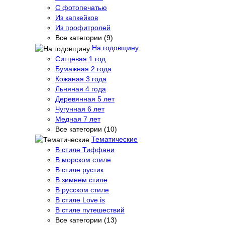
С фотопечатью
Из капкейков
Из профитролей
Все категории (9)
На годовщину
Ситцевая 1 год
Бумажная 2 года
Кожаная 3 года
Льняная 4 года
Деревянная 5 лет
Чугунная 6 лет
Медная 7 лет
Все категории (10)
Тематические
В стиле Тиффани
В морском стиле
В стиле рустик
В зимнем стиле
В русском стиле
В стиле Love is
В стиле путешествий
Все категории (13)