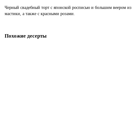
Черный свадебный торт с японской росписью и большим веером из
мастики, а также с красными розами.
Похожие десерты
Свадебный торт с сакурой
S542
1850 р.
В корзину
Торт на японскую свадьбу
S543