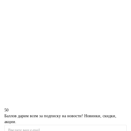
1850 р.
В корзину
Свадебный торт с самураем и гейшей
S546
1850 р.
В корзину
50
Баллов дарим всем за подписку на новости! Новинки, скидки,
акции.