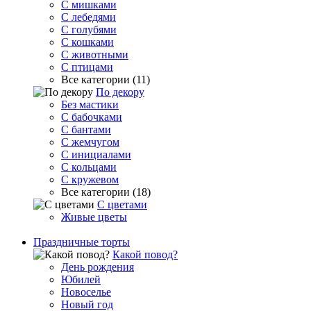
С мишками
С лебедями
С голубями
С кошками
С животными
С птицами
Все категории (11)
По декору
Без мастики
С бабочками
С бантами
С жемчугом
С инициалами
С кольцами
С кружевом
Все категории (18)
С цветами
Живые цветы
Праздничные торты
Какой повод?
День рождения
Юбилей
Новоселье
Новый год