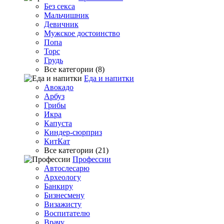
Без секса
Мальчишник
Девичник
Мужское достоинство
Попа
Торс
Грудь
Все категории (8)
Еда и напитки
Авокадо
Арбуз
Грибы
Икра
Капуста
Киндер-сюрприз
КитКат
Все категории (21)
Профессии
Автослесарю
Археологу
Банкиру
Бизнесмену
Визажисту
Воспитателю
Врачу