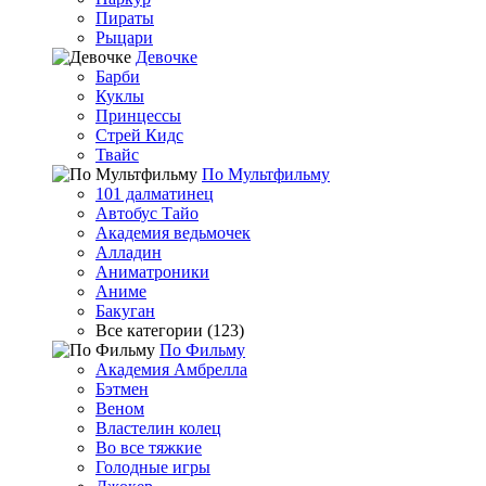
Пираты
Рыцари
Девочке
Барби
Куклы
Принцессы
Стрей Кидс
Твайс
По Мультфильму
101 далматинец
Автобус Тайо
Академия ведьмочек
Алладин
Аниматроники
Аниме
Бакуган
Все категории (123)
По Фильму
Академия Амбрелла
Бэтмен
Веном
Властелин колец
Во все тяжкие
Голодные игры