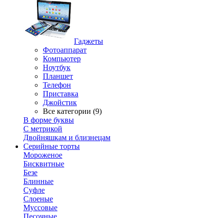
Гаджеты
Фотоаппарат
Компьютер
Ноутбук
Планшет
Телефон
Приставка
Джойстик
Все категории (9)
В форме буквы
С метрикой
Двойняшкам и близнецам
Серийные торты
Мороженое
Бисквитные
Безе
Блинные
Суфле
Слоеные
Муссовые
Песочные