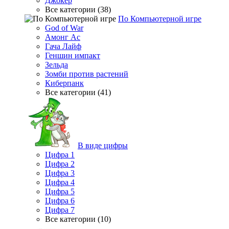
Джокер
Все категории (38)
По Компьютерной игре
God of War
Амонг Ас
Гача Лайф
Геншин импакт
Зельда
Зомби против растений
Киберпанк
Все категории (41)
В виде цифры
Цифра 1
Цифра 2
Цифра 3
Цифра 4
Цифра 5
Цифра 6
Цифра 7
Все категории (10)