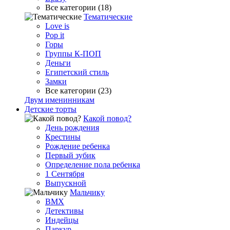
Все категории (18)
Тематические
Love is
Pop it
Горы
Группы К-ПОП
Деньги
Египетский стиль
Замки
Все категории (23)
Двум именинникам
Детские торты
Какой повод?
День рождения
Крестины
Рождение ребенка
Первый зубик
Определение пола ребенка
1 Сентября
Выпускной
Мальчику
BMX
Детективы
Индейцы
Паркур