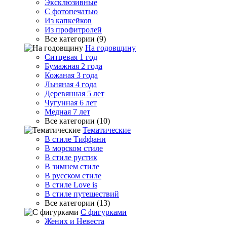
Эксклюзивные
С фотопечатью
Из капкейков
Из профитролей
Все категории (9)
На годовщину
Ситцевая 1 год
Бумажная 2 года
Кожаная 3 года
Льняная 4 года
Деревянная 5 лет
Чугунная 6 лет
Медная 7 лет
Все категории (10)
Тематические
В стиле Тиффани
В морском стиле
В стиле рустик
В зимнем стиле
В русском стиле
В стиле Love is
В стиле путешествий
Все категории (13)
С фигурками
Жених и Невеста