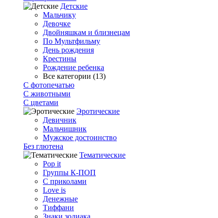
Детские
Мальчику
Девочке
Двойняшкам и близнецам
По Мультфильму
День рождения
Крестины
Рождение ребенка
Все категории (13)
С фотопечатью
C животными
С цветами
Эротические
Девичник
Мальчишник
Мужское достоинство
Без глютена
Тематические
Pop it
Группы К-ПОП
С приколами
Love is
Денежные
Тиффани
Знаки зодиака