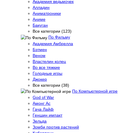
Академия ведьмочек
Алладин
Аниматроники
Аниме
Бакуган
Все категории (123)
По Фильму
Академия Амбрелла
Бэтмен
Веном
Властелин колец
Во все тяжкие
Голодные игры
Джокер
Все категории (38)
По Компьютерной игре
God of War
Амонг Ас
Гача Лайф
Геншин импакт
Зельда
Зомби против растений
Киберпанк