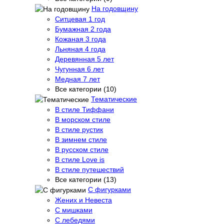
На годовщину
Ситцевая 1 год
Бумажная 2 года
Кожаная 3 года
Льняная 4 года
Деревянная 5 лет
Чугунная 6 лет
Медная 7 лет
Все категории (10)
Тематические
В стиле Тиффани
В морском стиле
В стиле рустик
В зимнем стиле
В русском стиле
В стиле Love is
В стиле путешествий
Все категории (13)
С фигурками
Жених и Невеста
С мишками
С лебедями