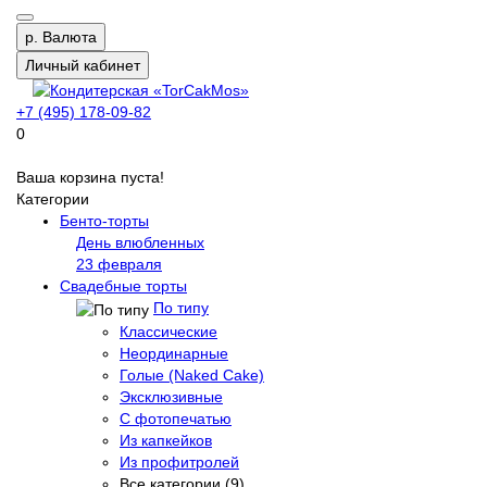
р.
Валюта
Личный кабинет
+7 (495) 178-09-82
0
Ваша корзина пуста!
Категории
Бенто-торты
День влюбленных
23 февраля
Свадебные торты
По типу
Классические
Неординарные
Голые (Naked Cake)
Эксклюзивные
С фотопечатью
Из капкейков
Из профитролей
Все категории (9)