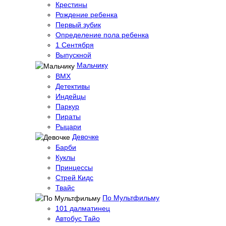
Крестины
Рождение ребенка
Первый зубик
Определение пола ребенка
1 Сентября
Выпускной
Мальчику
BMX
Детективы
Индейцы
Паркур
Пираты
Рыцари
Девочке
Барби
Куклы
Принцессы
Стрей Кидс
Твайс
По Мультфильму
101 далматинец
Автобус Тайо