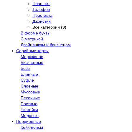
Планшет
Телефон
Приставка
Джойстик
Все категории (9)
В форме буквы
С метрикой
Двойняшкам и близнецам
Серийные торты
Мороженое
Бисквитные
Безе
Блинные
Суфле
Слоеные
Муссовые
Песочные
Постные
Чизкейки
Медовые
Порционные
Кейк-попсы