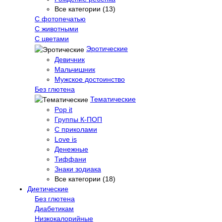
Все категории (13)
С фотопечатью
C животными
С цветами
Эротические
Девичник
Мальчишник
Мужское достоинство
Без глютена
Тематические
Pop it
Группы К-ПОП
С приколами
Love is
Денежные
Тиффани
Знаки зодиака
Все категории (18)
Диетические
Без глютена
Диабетикам
Низкокалорийные