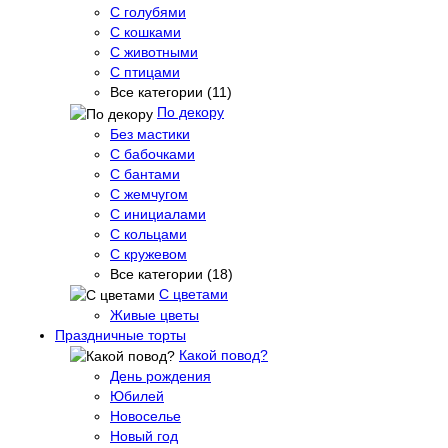
С голубями
С кошками
С животными
С птицами
Все категории (11)
По декору
Без мастики
С бабочками
С бантами
С жемчугом
С инициалами
С кольцами
С кружевом
Все категории (18)
С цветами
Живые цветы
Праздничные торты
Какой повод?
День рождения
Юбилей
Новоселье
Новый год