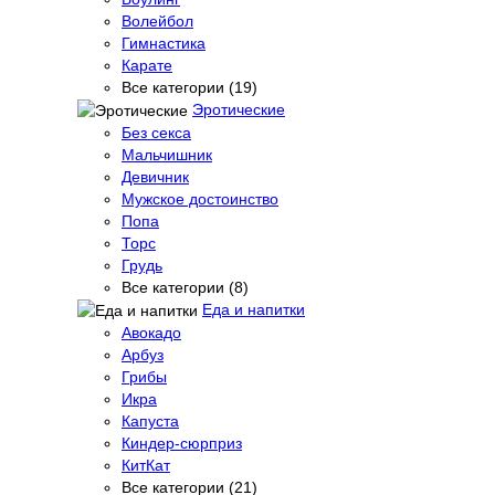
Волейбол
Гимнастика
Карате
Все категории (19)
Эротические
Без секса
Мальчишник
Девичник
Мужское достоинство
Попа
Торс
Грудь
Все категории (8)
Еда и напитки
Авокадо
Арбуз
Грибы
Икра
Капуста
Киндер-сюрприз
КитКат
Все категории (21)