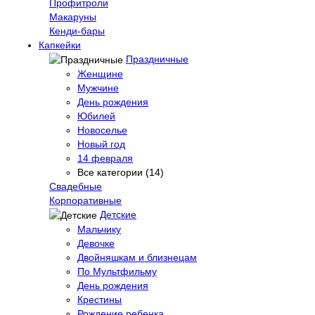
Профитроли
Макаруны
Кенди-бары
Капкейки
Праздничные
Женщине
Мужчине
День рождения
Юбилей
Новоселье
Новый год
14 февраля
Все категории (14)
Свадебные
Корпоративные
Детские
Мальчику
Девочке
Двойняшкам и близнецам
По Мультфильму
День рождения
Крестины
Рождение ребенка