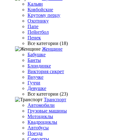
Кальян
Ковбойские
Крутому перцу
Охотнику
Папе
Пейнтбол
Пенек
Все категории (18)
Женщине
Бабушке
Банты
Блондинке
Виктория сикрет
Внучке
Гуччи
Девушке
Все категории (23)
Транспорт
Автомобили
Грузовые машины
Мотоциклы
Квадроциклы
Автобусы
Поезда
Самолеты