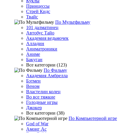
Куклы
Принцессы
Стрей Кидс
Твайс
По Мультфильму
101 далматинец
Автобус Тайо
Академия ведьмочек
Алладин
Аниматроники
Аниме
Бакуган
Все категории (123)
По Фильму
Академия Амбрелла
Бэтмен
Веном
Властелин колец
Во все тяжкие
Голодные игры
Джокер
Все категории (38)
По Компьютерной игре
God of War
Амонг Ас