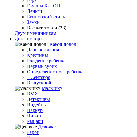
Горы
Группы К-ПОП
Деньги
Египетский стиль
Замки
Все категории (23)
Двум именинникам
Детские торты
Какой повод?
День рождения
Крестины
Рождение ребенка
Первый зубик
Определение пола ребенка
1 Сентября
Выпускной
Мальчику
BMX
Детективы
Индейцы
Паркур
Пираты
Рыцари
Девочке
Барби