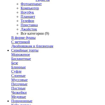
Фотоаппарат
Компьютер
Ноутбук
Планшет
Телефон
Приставка
Джойстик
Все категории (9)
В форме буквы
С метрикой
Двойняшкам и близнецам
Серийные торты
Мороженое
Бисквитные
Безе
Блинные
Суфле
Слоеные
Муссовые
Песочные
Постные
Чизкейки
Медовые
Порционные