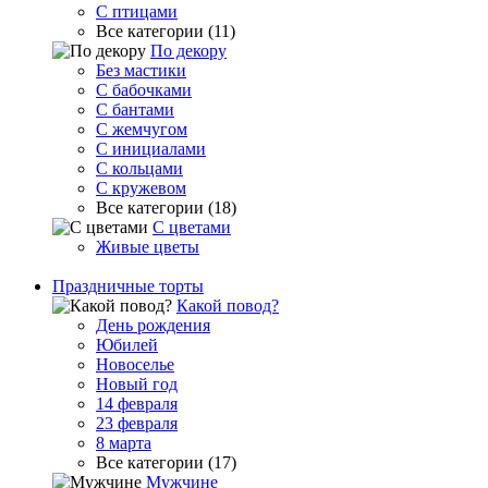
С птицами
Все категории (11)
По декору
Без мастики
С бабочками
С бантами
С жемчугом
С инициалами
С кольцами
С кружевом
Все категории (18)
С цветами
Живые цветы
Праздничные торты
Какой повод?
День рождения
Юбилей
Новоселье
Новый год
14 февраля
23 февраля
8 марта
Все категории (17)
Мужчине