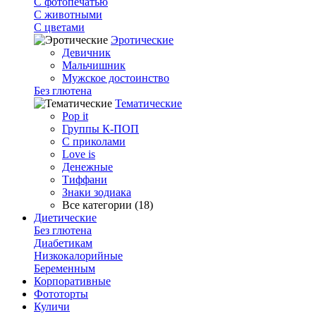
С фотопечатью
C животными
С цветами
Эротические
Девичник
Мальчишник
Мужское достоинство
Без глютена
Тематические
Pop it
Группы К-ПОП
С приколами
Love is
Денежные
Тиффани
Знаки зодиака
Все категории (18)
Диетические
Без глютена
Диабетикам
Низкокалорийные
Беременным
Корпоративные
Фототорты
Куличи