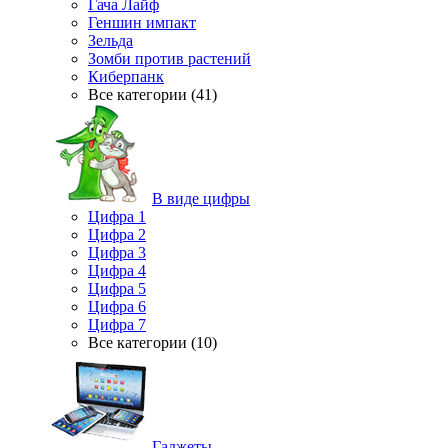
Гача Лайф
Геншин импакт
Зельда
Зомби против растений
Киберпанк
Все категории (41)
В виде цифры
Цифра 1
Цифра 2
Цифра 3
Цифра 4
Цифра 5
Цифра 6
Цифра 7
Все категории (10)
Гаджеты