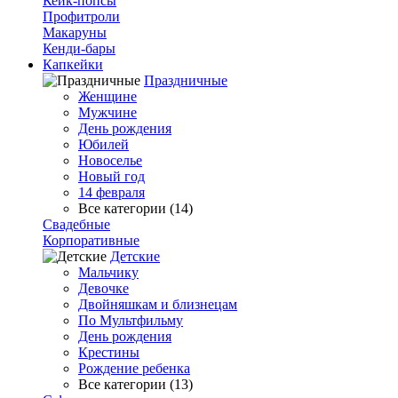
Кейк-попсы
Профитроли
Макаруны
Кенди-бары
Капкейки
Праздничные
Женщине
Мужчине
День рождения
Юбилей
Новоселье
Новый год
14 февраля
Все категории (14)
Свадебные
Корпоративные
Детские
Мальчику
Девочке
Двойняшкам и близнецам
По Мультфильму
День рождения
Крестины
Рождение ребенка
Все категории (13)