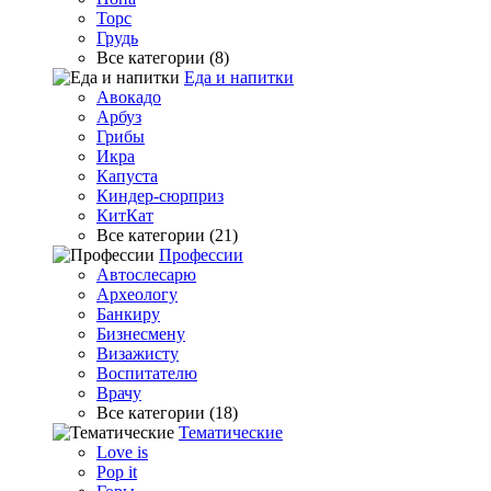
Торс
Грудь
Все категории (8)
Еда и напитки
Авокадо
Арбуз
Грибы
Икра
Капуста
Киндер-сюрприз
КитКат
Все категории (21)
Профессии
Автослесарю
Археологу
Банкиру
Бизнесмену
Визажисту
Воспитателю
Врачу
Все категории (18)
Тематические
Love is
Pop it