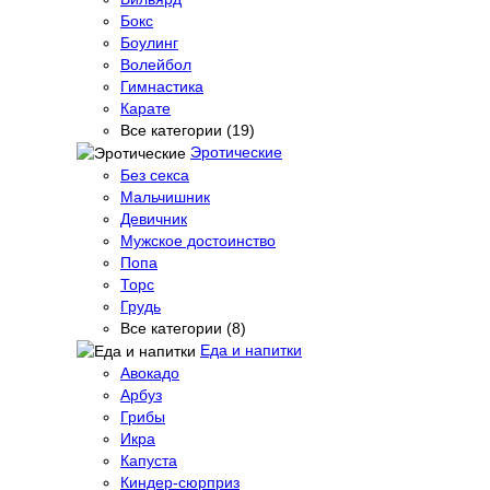
Бокс
Боулинг
Волейбол
Гимнастика
Карате
Все категории (19)
Эротические
Без секса
Мальчишник
Девичник
Мужское достоинство
Попа
Торс
Грудь
Все категории (8)
Еда и напитки
Авокадо
Арбуз
Грибы
Икра
Капуста
Киндер-сюрприз