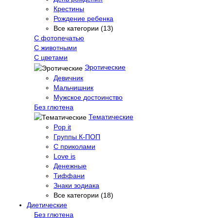
Крестины
Рождение ребенка
Все категории (13)
С фотопечатью
C животными
С цветами
Эротические
Девичник
Мальчишник
Мужское достоинство
Без глютена
Тематические
Pop it
Группы К-ПОП
С приколами
Love is
Денежные
Тиффани
Знаки зодиака
Все категории (18)
Диетические
Без глютена