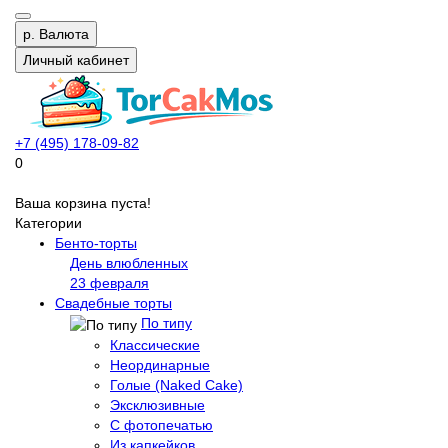
р.
Валюта
Личный кабинет
+7 (495) 178-09-82
0
Ваша корзина пуста!
Категории
Бенто-торты
День влюбленных
23 февраля
Свадебные торты
По типу
Классические
Неординарные
Голые (Naked Cake)
Эксклюзивные
С фотопечатью
Из капкейков