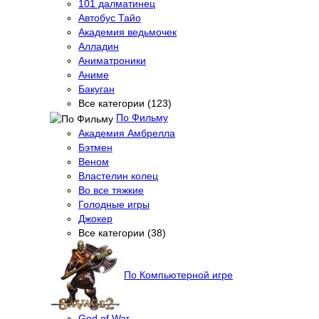
101 далматинец
Автобус Тайо
Академия ведьмочек
Алладин
Аниматроники
Аниме
Бакуган
Все категории (123)
По Фильму
Академия Амбрелла
Бэтмен
Веном
Властелин колец
Во все тяжкие
Голодные игры
Джокер
Все категории (38)
По Компьютерной игре
God of War