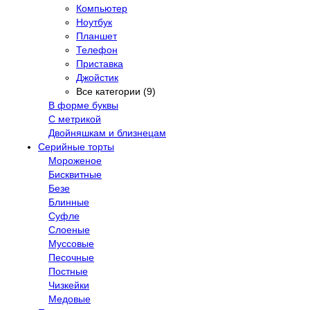
Компьютер
Ноутбук
Планшет
Телефон
Приставка
Джойстик
Все категории (9)
В форме буквы
С метрикой
Двойняшкам и близнецам
Серийные торты
Мороженое
Бисквитные
Безе
Блинные
Суфле
Слоеные
Муссовые
Песочные
Постные
Чизкейки
Медовые