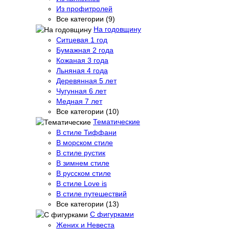
Из профитролей
Все категории (9)
На годовщину
Ситцевая 1 год
Бумажная 2 года
Кожаная 3 года
Льняная 4 года
Деревянная 5 лет
Чугунная 6 лет
Медная 7 лет
Все категории (10)
Тематические
В стиле Тиффани
В морском стиле
В стиле рустик
В зимнем стиле
В русском стиле
В стиле Love is
В стиле путешествий
Все категории (13)
С фигурками
Жених и Невеста