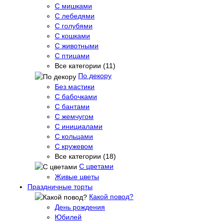
С мишками
С лебедями
С голубями
С кошками
С животными
С птицами
Все категории (11)
По декору
Без мастики
С бабочками
С бантами
С жемчугом
С инициалами
С кольцами
С кружевом
Все категории (18)
С цветами
Живые цветы
Праздничные торты
Какой повод?
День рождения
Юбилей