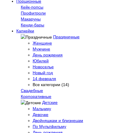
Порционные
Кейк-попсы
Профитроли
Макаруны
Кенди-бары
Капкейки
Праздничные
Женщине
Мужчине
День рождения
Юбилей
Новоселье
Новый год
14 февраля
Все категории (14)
Свадебные
Корпоративные
Детские
Мальчику
Девочке
Двойняшкам и близнецам
По Мультфильму
День рождения