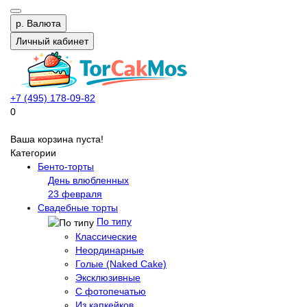
р.
Валюта
Личный кабинет
+7 (495) 178-09-82
0
Ваша корзина пуста!
Категории
Бенто-торты
День влюбленных
23 февраля
Свадебные торты
По типу
Классические
Неординарные
Голые (Naked Cake)
Эксклюзивные
С фотопечатью
Из капкейков