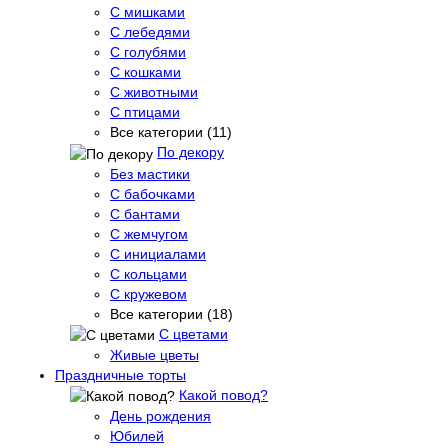
С мишками
С лебедями
С голубями
С кошками
С животными
С птицами
Все категории (11)
По декору
Без мастики
С бабочками
С бантами
С жемчугом
С инициалами
С кольцами
С кружевом
Все категории (18)
С цветами
Живые цветы
Праздничные торты
Какой повод?
День рождения
Юбилей