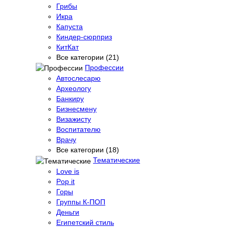
Грибы
Икра
Капуста
Киндер-сюрприз
КитКат
Все категории (21)
Профессии
Автослесарю
Археологу
Банкиру
Бизнесмену
Визажисту
Воспитателю
Врачу
Все категории (18)
Тематические
Love is
Pop it
Горы
Группы К-ПОП
Деньги
Египетский стиль