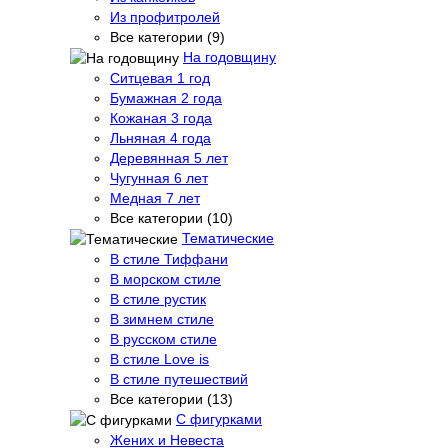
Из профитролей
Все категории (9)
На годовщину
Ситцевая 1 год
Бумажная 2 года
Кожаная 3 года
Льняная 4 года
Деревянная 5 лет
Чугунная 6 лет
Медная 7 лет
Все категории (10)
Тематические
В стиле Тиффани
В морском стиле
В стиле рустик
В зимнем стиле
В русском стиле
В стиле Love is
В стиле путешествий
Все категории (13)
С фигурками
Жених и Невеста