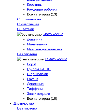
Крестины
Рождение ребенка
Все категории (13)
С фотопечатью
C животными
С цветами
Эротические
Девичник
Мальчишник
Мужское достоинство
Без глютена
Тематические
Pop it
Группы К-ПОП
С приколами
Love is
Денежные
Тиффани
Знаки зодиака
Все категории (18)
Диетические
Без глютена