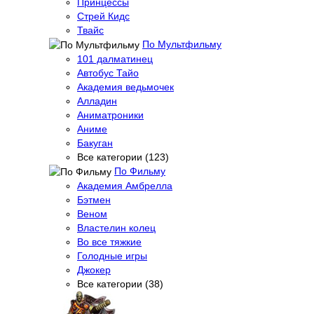
Принцессы
Стрей Кидс
Твайс
По Мультфильму
101 далматинец
Автобус Тайо
Академия ведьмочек
Алладин
Аниматроники
Аниме
Бакуган
Все категории (123)
По Фильму
Академия Амбрелла
Бэтмен
Веном
Властелин колец
Во все тяжкие
Голодные игры
Джокер
Все категории (38)