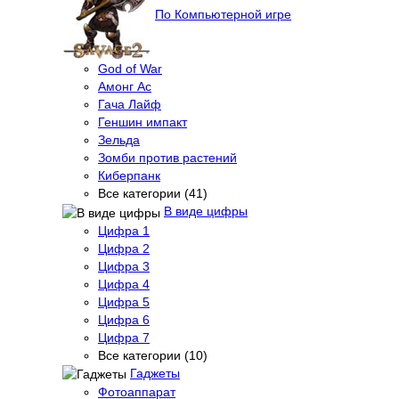
По Компьютерной игре
God of War
Амонг Ас
Гача Лайф
Геншин импакт
Зельда
Зомби против растений
Киберпанк
Все категории (41)
В виде цифры
Цифра 1
Цифра 2
Цифра 3
Цифра 4
Цифра 5
Цифра 6
Цифра 7
Все категории (10)
Гаджеты
Фотоаппарат