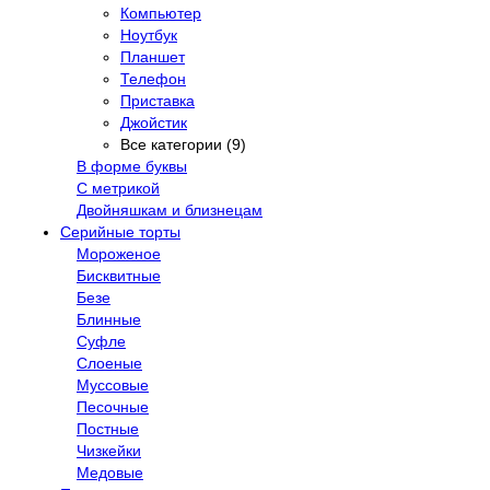
Компьютер
Ноутбук
Планшет
Телефон
Приставка
Джойстик
Все категории (9)
В форме буквы
С метрикой
Двойняшкам и близнецам
Серийные торты
Мороженое
Бисквитные
Безе
Блинные
Суфле
Слоеные
Муссовые
Песочные
Постные
Чизкейки
Медовые