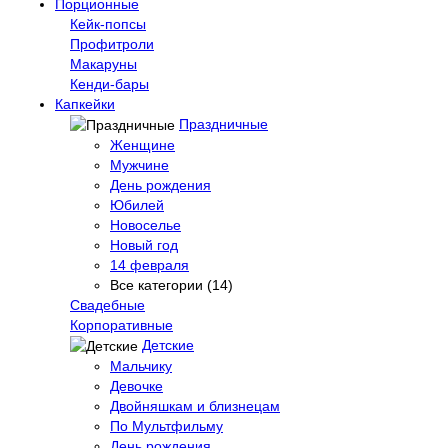
Порционные
Кейк-попсы
Профитроли
Макаруны
Кенди-бары
Капкейки
Праздничные
Женщине
Мужчине
День рождения
Юбилей
Новоселье
Новый год
14 февраля
Все категории (14)
Свадебные
Корпоративные
Детские
Мальчику
Девочке
Двойняшкам и близнецам
По Мультфильму
День рождения