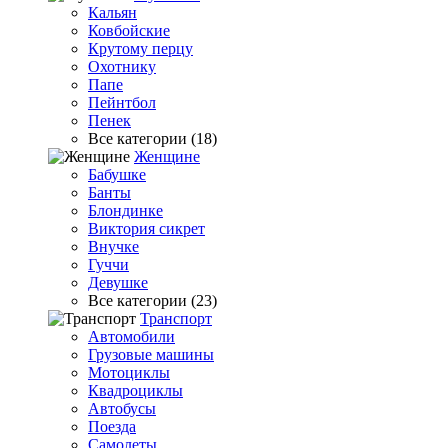
Кальян
Ковбойские
Крутому перцу
Охотнику
Папе
Пейнтбол
Пенек
Все категории (18)
Женщине
Бабушке
Банты
Блондинке
Виктория сикрет
Внучке
Гуччи
Девушке
Все категории (23)
Транспорт
Автомобили
Грузовые машины
Мотоциклы
Квадроциклы
Автобусы
Поезда
Самолеты