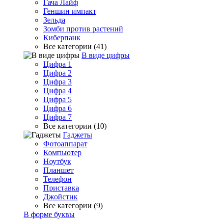
Гача Лайф
Геншин импакт
Зельда
Зомби против растений
Киберпанк
Все категории (41)
В виде цифры
Цифра 1
Цифра 2
Цифра 3
Цифра 4
Цифра 5
Цифра 6
Цифра 7
Все категории (10)
Гаджеты
Фотоаппарат
Компьютер
Ноутбук
Планшет
Телефон
Приставка
Джойстик
Все категории (9)
В форме буквы