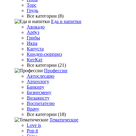
Торс
Грудь
Все категории (8)
Еда и напитки
Авокадо
Арбуз
Грибы
Икра
Капуста
Киндер-сюрприз
КитКат
Все категории (21)
Профессии
Автослесарю
Археологу
Банкиру
Бизнесмену
Визажисту
Воспитателю
Врачу
Все категории (18)
Тематические
Love is
Pop it