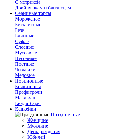
С метрикой
Двойняшкам и близнецам
Серийные торты
Мороженое
Бисквитные
Безе
Блинные
Суфле
Слоеные
Муссовые
Песочные
Постные
Чизкейки
Медовые
Порционные
Кейк-попсы
Профитроли
Макаруны
Кенди-бары
Капкейки
Праздничные
Женщине
Мужчине
День рождения
Юбилей