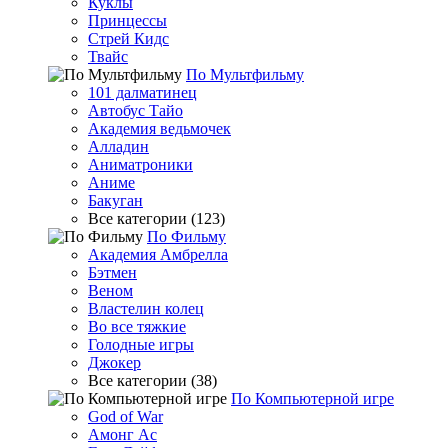
Куклы
Принцессы
Стрей Кидс
Твайс
По Мультфильму
101 далматинец
Автобус Тайо
Академия ведьмочек
Алладин
Аниматроники
Аниме
Бакуган
Все категории (123)
По Фильму
Академия Амбрелла
Бэтмен
Веном
Властелин колец
Во все тяжкие
Голодные игры
Джокер
Все категории (38)
По Компьютерной игре
God of War
Амонг Ас