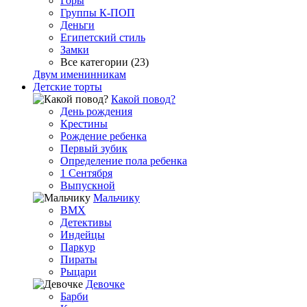
Горы
Группы К-ПОП
Деньги
Египетский стиль
Замки
Все категории (23)
Двум именинникам
Детские торты
Какой повод?
День рождения
Крестины
Рождение ребенка
Первый зубик
Определение пола ребенка
1 Сентября
Выпускной
Мальчику
BMX
Детективы
Индейцы
Паркур
Пираты
Рыцари
Девочке
Барби