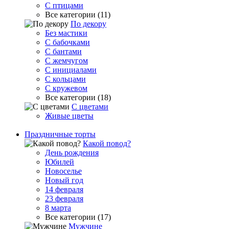
С птицами
Все категории (11)
По декору
Без мастики
С бабочками
С бантами
С жемчугом
С инициалами
С кольцами
С кружевом
Все категории (18)
С цветами
Живые цветы
Праздничные торты
Какой повод?
День рождения
Юбилей
Новоселье
Новый год
14 февраля
23 февраля
8 марта
Все категории (17)
Мужчине