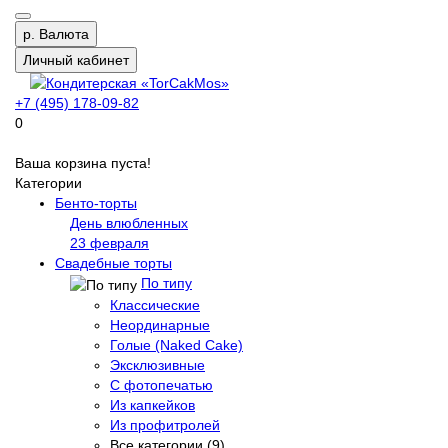
р.
Валюта
Личный кабинет
+7 (495) 178-09-82
0
Ваша корзина пуста!
Категории
Бенто-торты
День влюбленных
23 февраля
Свадебные торты
По типу
Классические
Неординарные
Голые (Naked Cake)
Эксклюзивные
С фотопечатью
Из капкейков
Из профитролей
Все категории (9)