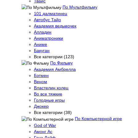
Твайс
По Мультфильму
101 далматинец
Автобус Тайо
Академия ведьмочек
Алладин
Аниматроники
Аниме
Бакуган
Все категории (123)
По Фильму
Академия Амбрелла
Бэтмен
Веном
Властелин колец
Во все тяжкие
Голодные игры
Джокер
Все категории (38)
По Компьютерной игре
God of War
Амонг Ас
Гача Лайф