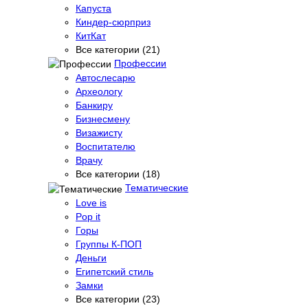
Капуста
Киндер-сюрприз
КитКат
Все категории (21)
Профессии
Автослесарю
Археологу
Банкиру
Бизнесмену
Визажисту
Воспитателю
Врачу
Все категории (18)
Тематические
Love is
Pop it
Горы
Группы К-ПОП
Деньги
Египетский стиль
Замки
Все категории (23)