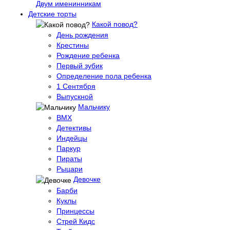
Двум именинникам
Детские торты
Какой повод?
День рождения
Крестины
Рождение ребенка
Первый зубик
Определение пола ребенка
1 Сентября
Выпускной
Мальчику
BMX
Детективы
Индейцы
Паркур
Пираты
Рыцари
Девочке
Барби
Куклы
Принцессы
Стрей Кидс