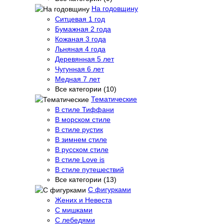
На годовщину
Ситцевая 1 год
Бумажная 2 года
Кожаная 3 года
Льняная 4 года
Деревянная 5 лет
Чугунная 6 лет
Медная 7 лет
Все категории (10)
Тематические
В стиле Тиффани
В морском стиле
В стиле рустик
В зимнем стиле
В русском стиле
В стиле Love is
В стиле путешествий
Все категории (13)
С фигурками
Жених и Невеста
С мишками
С лебедями