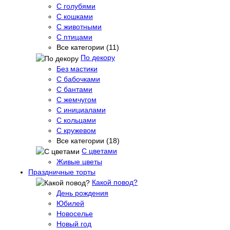
С голубями
С кошками
С животными
С птицами
Все категории (11)
По декору
Без мастики
С бабочками
С бантами
С жемчугом
С инициалами
С кольцами
С кружевом
Все категории (18)
С цветами
Живые цветы
Праздничные торты
Какой повод?
День рождения
Юбилей
Новоселье
Новый год