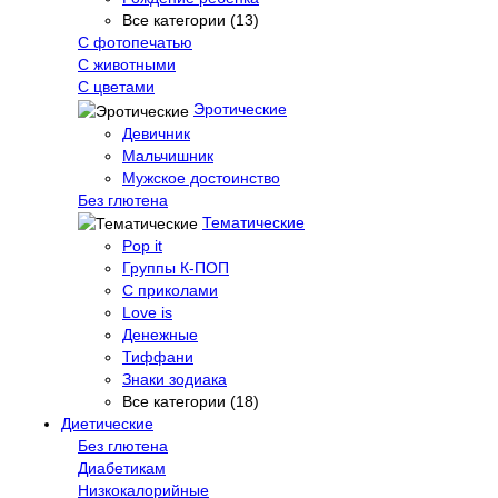
Все категории (13)
С фотопечатью
C животными
С цветами
Эротические
Девичник
Мальчишник
Мужское достоинство
Без глютена
Тематические
Pop it
Группы К-ПОП
С приколами
Love is
Денежные
Тиффани
Знаки зодиака
Все категории (18)
Диетические
Без глютена
Диабетикам
Низкокалорийные