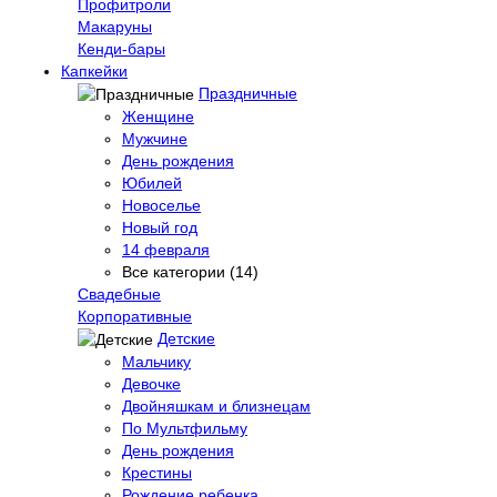
Профитроли
Макаруны
Кенди-бары
Капкейки
Праздничные
Женщине
Мужчине
День рождения
Юбилей
Новоселье
Новый год
14 февраля
Все категории (14)
Свадебные
Корпоративные
Детские
Мальчику
Девочке
Двойняшкам и близнецам
По Мультфильму
День рождения
Крестины
Рождение ребенка