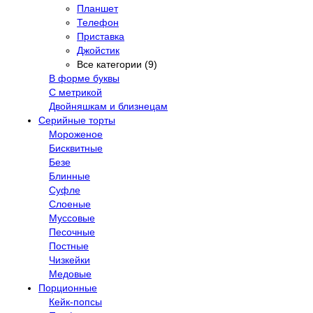
Планшет
Телефон
Приставка
Джойстик
Все категории (9)
В форме буквы
С метрикой
Двойняшкам и близнецам
Серийные торты
Мороженое
Бисквитные
Безе
Блинные
Суфле
Слоеные
Муссовые
Песочные
Постные
Чизкейки
Медовые
Порционные
Кейк-попсы