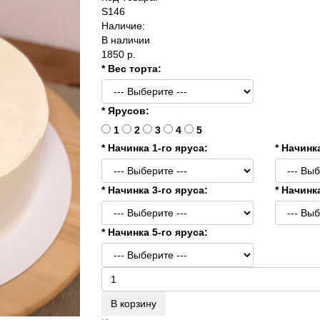
S146
Наличие:
В наличии
1850 р.
* Вес торта:
* Ярусов:
1
2
3
4
5
* Начинка 1-го яруса:
* Начинк
* Начинка 3-го яруса:
* Начинк
* Начинка 5-го яруса:
В корзину