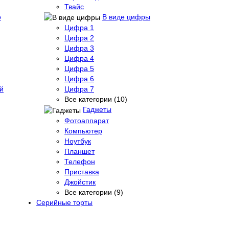
Твайс
о
В виде цифры
Цифра 1
Цифра 2
Цифра 3
Цифра 4
Цифра 5
Цифра 6
й
Цифра 7
Все категории (10)
Гаджеты
Фотоаппарат
Компьютер
Ноутбук
Планшет
Телефон
Приставка
Джойстик
Все категории (9)
Серийные торты