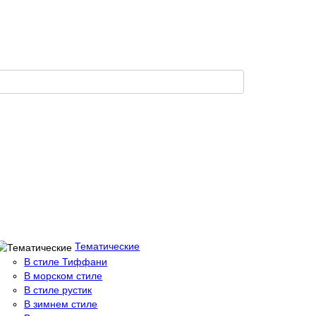
Тематические
В стиле Тиффани
В морском стиле
В стиле рустик
В зимнем стиле