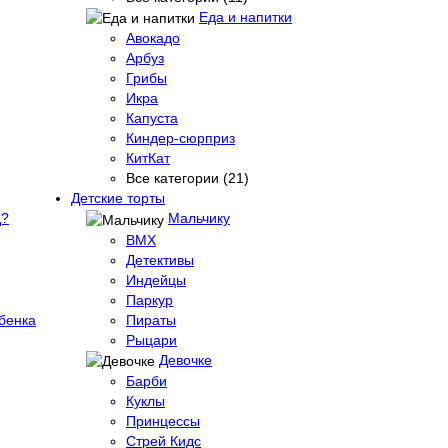
Еда и напитки
Авокадо
Арбуз
Грибы
Икра
Капуста
Киндер-сюрприз
КитКат
Все категории (21)
Детские торты
д?
Мальчику
BMX
Детективы
Индейцы
Паркур
бенка
Пираты
Рыцари
Девочке
Барби
Куклы
Принцессы
Стрей Кидс