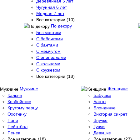
Деревянная 5 лет
Чугунная 6 лет
Медная 7 лет
Все категории (10)
По декору
Без мастики
С бабочками
С бантами
С жемчугом
С инициалами
С кольцами
С кружевом
Все категории (18)
Мужчине
Женщине
Кальян
Бабушке
Ковбойские
Банты
Крутому перцу
Блондинке
Охотнику
Виктория сикрет
Папе
Внучке
Пейнтбол
Гуччи
Пенек
Девушке
Все категории (18)
Все категории (23)