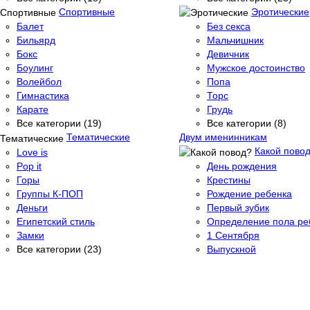
Спортивные
Эротические
Балет
Без секса
Бильярд
Мальчишник
Бокс
Девичник
Боулинг
Мужское достоинство
Волейбол
Попа
Гимнастика
Торс
Карате
Грудь
Все категории (19)
Все категории (8)
Тематические
Двум именинникам
Какой пово
Love is
Pop it
День рождения
Горы
Крестины
Группы К-ПОП
Рождение ребенка
Деньги
Первый зубик
Египетский стиль
Определение пола ре
Замки
1 Сентября
Все категории (23)
Выпускной