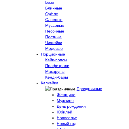
Безе
Блинные
Суфле
Слоеные
Муссовые
Песочные
Постные
Чизкейки
Медовые
Порционные
Кейк-попсы
Профитроли
Макаруны
Кенди-бары
Капкейки
Праздничные
Женщине
Мужчине
День рождения
Юбилей
Новоселье
Новый год