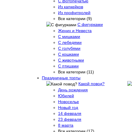
С фотопечатью
Из капкейков
Из профитролей
Все категории (9)
С фигурками
Жених и Невеста
С мишками
С лебедями
С голубями
С кошками
С животными
С птицами
Все категории (11)
Праздничные торты
Какой повод?
День рождения
Юбилей
Новоселье
Новый год
14 февраля
23 февраля
8 марта
Все категории (17)