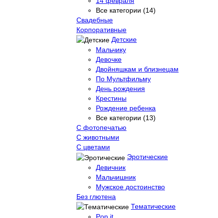
14 февраля
Все категории (14)
Свадебные
Корпоративные
Детские
Мальчику
Девочке
Двойняшкам и близнецам
По Мультфильму
День рождения
Крестины
Рождение ребенка
Все категории (13)
С фотопечатью
C животными
С цветами
Эротические
Девичник
Мальчишник
Мужское достоинство
Без глютена
Тематические
Pop it