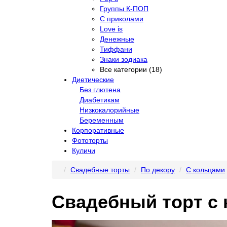
Группы К-ПОП
С приколами
Love is
Денежные
Тиффани
Знаки зодиака
Все категории (18)
Диетические
Без глютена
Диабетикам
Низкокалорийные
Беременным
Корпоративные
Фототорты
Куличи
Свадебные торты
По декору
С кольцами
Свадебный торт с 