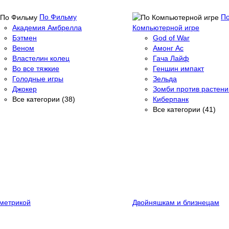
По Фильму
П
Академия Амбрелла
Компьютерной игре
Бэтмен
God of War
Веном
Амонг Ас
Властелин колец
Гача Лайф
Во все тяжкие
Геншин импакт
Голодные игры
Зельда
Джокер
Зомби против растени
Все категории (38)
Киберпанк
Все категории (41)
метрикой
Двойняшкам и близнецам