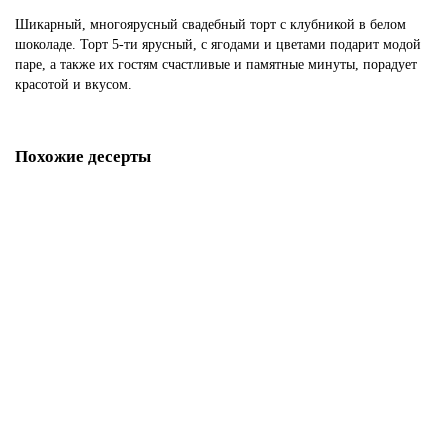
Шикарный, многоярусный свадебный торт с клубникой в белом
шоколаде. Торт 5-ти ярусный, с ягодами и цветами подарит модой
паре, а также их гостям счастливые и памятные минуты, порадует
красотой и вкусом.
Похожие десерты
Свадебный торт с ягодами клубники
S119
1850 р.
В корзину