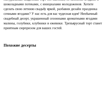
шоколадными потеками, с инициалами молодоженов. Хотите
сделать свою летнюю свадьбу яркой, разбавив дизайн праздника
сочными ягодами? У нас есть для вас чудесная идея! Необычный
свадебный десерт, украшенный сезонными ароматными ягодами
малины, голубики, клубники и ежевики. Трехъярусный торт станет
приятным сюрпризом для ваших гостей.
Похожие десерты
Торт свадебный одноярусный с ягодами
S216
1850 р.
В корзину