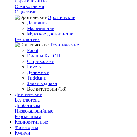
С фотопечатью
C животными
С цветами
Эротические
Девичник
Мальчишник
Мужское достоинство
Без глютена
Тематические
Pop it
Группы К-ПОП
С приколами
Love is
Денежные
Тиффани
Знаки зодиака
Все категории (18)
Диетические
Без глютена
Диабетикам
Низкокалорийные
Беременным
Корпоративные
Фототорты
Куличи