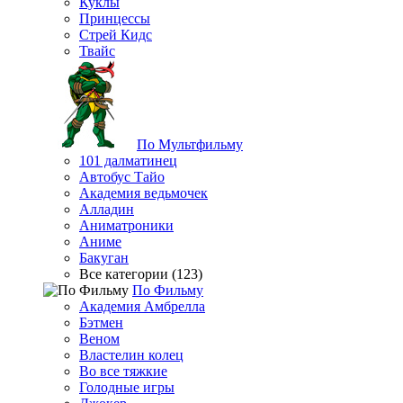
Куклы
Принцессы
Стрей Кидс
Твайс
По Мультфильму
101 далматинец
Автобус Тайо
Академия ведьмочек
Алладин
Аниматроники
Аниме
Бакуган
Все категории (123)
По Фильму
Академия Амбрелла
Бэтмен
Веном
Властелин колец
Во все тяжкие
Голодные игры