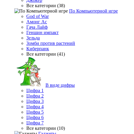
Джокер
Все категории (38)
По Компьютерной игре
God of War
Амонг Ас
Гача Лайф
Геншин импакт
Зельда
Зомби против растений
Киберпанк
Все категории (41)
В виде цифры
Цифра 1
Цифра 2
Цифра 3
Цифра 4
Цифра 5
Цифра 6
Цифра 7
Все категории (10)
Гаджеты