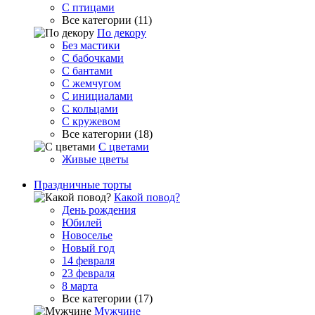
С птицами
Все категории (11)
По декору
Без мастики
С бабочками
С бантами
С жемчугом
С инициалами
С кольцами
С кружевом
Все категории (18)
С цветами
Живые цветы
Праздничные торты
Какой повод?
День рождения
Юбилей
Новоселье
Новый год
14 февраля
23 февраля
8 марта
Все категории (17)
Мужчине