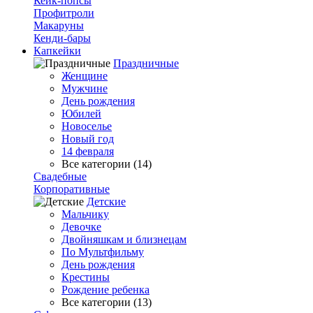
Кейк-попсы
Профитроли
Макаруны
Кенди-бары
Капкейки
Праздничные
Женщине
Мужчине
День рождения
Юбилей
Новоселье
Новый год
14 февраля
Все категории (14)
Свадебные
Корпоративные
Детские
Мальчику
Девочке
Двойняшкам и близнецам
По Мультфильму
День рождения
Крестины
Рождение ребенка
Все категории (13)