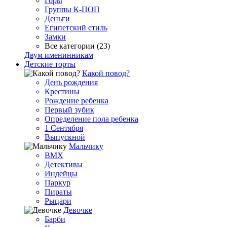
Горы
Группы К-ПОП
Деньги
Египетский стиль
Замки
Все категории (23)
Двум именинникам
Детские торты
Какой повод?
День рождения
Крестины
Рождение ребенка
Первый зубик
Определение пола ребенка
1 Сентября
Выпускной
Мальчику
BMX
Детективы
Индейцы
Паркур
Пираты
Рыцари
Девочке
Барби