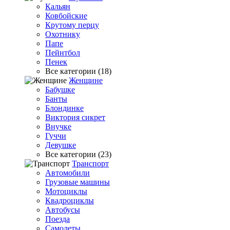
Кальян
Ковбойские
Крутому перцу
Охотнику
Папе
Пейнтбол
Пенек
Все категории (18)
Женщине
Бабушке
Банты
Блондинке
Виктория сикрет
Внучке
Гуччи
Девушке
Все категории (23)
Транспорт
Автомобили
Грузовые машины
Мотоциклы
Квадроциклы
Автобусы
Поезда
Самолеты