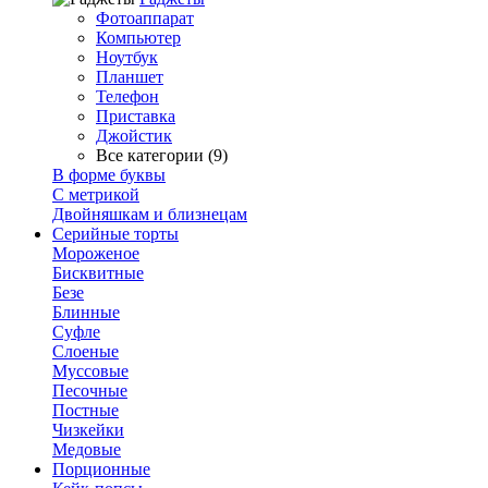
Фотоаппарат
Компьютер
Ноутбук
Планшет
Телефон
Приставка
Джойстик
Все категории (9)
В форме буквы
С метрикой
Двойняшкам и близнецам
Серийные торты
Мороженое
Бисквитные
Безе
Блинные
Суфле
Слоеные
Муссовые
Песочные
Постные
Чизкейки
Медовые
Порционные