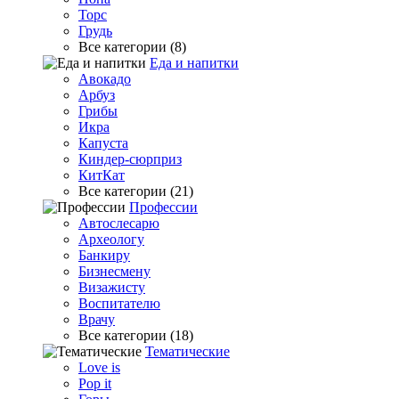
Торс
Грудь
Все категории (8)
Еда и напитки
Авокадо
Арбуз
Грибы
Икра
Капуста
Киндер-сюрприз
КитКат
Все категории (21)
Профессии
Автослесарю
Археологу
Банкиру
Бизнесмену
Визажисту
Воспитателю
Врачу
Все категории (18)
Тематические
Love is
Pop it