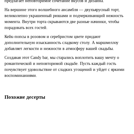
предлагает неповторимое сочетание вкусов и дизайна.
На вершине этого волшебного ансамбля — двухъярусный торт,
великолепно украшенный рюшами и подчеркивающий нежность
момента. Внутри торта скрываются две разные начинки, чтобы
порадовать всех гостей.
Кейк-попсы в розовом и серебристом цвете придают
дополнительную изысканность сладкому столу. А маршмеллоу
добавляет легкости и нежности в атмосферу вашей свадьбы.
Создавая этот Candy bar, мы старались воплотить вашу мечту о
романтической и неповторимой свадьбе. Пусть каждый гость
почувствует удовольствие от сладких угощений и уйдет с яркими
воспоминаниями.
Похожие десерты
Кенди бар на 1 год девочке
N05