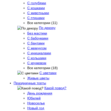
С голубями
С кошками
С животными
С птицами
Все категории (11)
По декору
Без мастики
С бабочками
С бантами
С жемчугом
С инициалами
С кольцами
С кружевом
Все категории (18)
С цветами
Живые цветы
Праздничные торты
Какой повод?
День рождения
Юбилей
Новоселье
Новый год