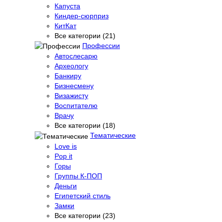
Капуста
Киндер-сюрприз
КитКат
Все категории (21)
Профессии
Автослесарю
Археологу
Банкиру
Бизнесмену
Визажисту
Воспитателю
Врачу
Все категории (18)
Тематические
Love is
Pop it
Горы
Группы К-ПОП
Деньги
Египетский стиль
Замки
Все категории (23)