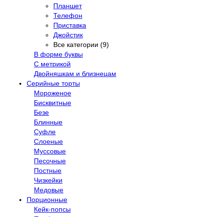
Планшет
Телефон
Приставка
Джойстик
Все категории (9)
В форме буквы
С метрикой
Двойняшкам и близнецам
Серийные торты
Мороженое
Бисквитные
Безе
Блинные
Суфле
Слоеные
Муссовые
Песочные
Постные
Чизкейки
Медовые
Порционные
Кейк-попсы