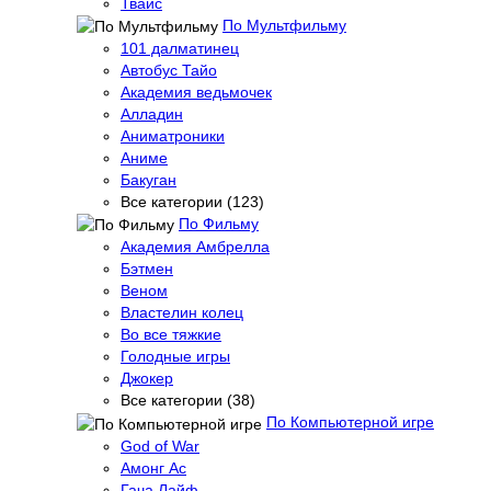
Твайс
По Мультфильму
101 далматинец
Автобус Тайо
Академия ведьмочек
Алладин
Аниматроники
Аниме
Бакуган
Все категории (123)
По Фильму
Академия Амбрелла
Бэтмен
Веном
Властелин колец
Во все тяжкие
Голодные игры
Джокер
Все категории (38)
По Компьютерной игре
God of War
Амонг Ас
Гача Лайф