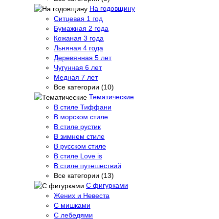
На годовщину
Ситцевая 1 год
Бумажная 2 года
Кожаная 3 года
Льняная 4 года
Деревянная 5 лет
Чугунная 6 лет
Медная 7 лет
Все категории (10)
Тематические
В стиле Тиффани
В морском стиле
В стиле рустик
В зимнем стиле
В русском стиле
В стиле Love is
В стиле путешествий
Все категории (13)
С фигурками
Жених и Невеста
С мишками
С лебедями