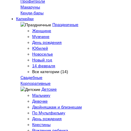
Профитроли
Макаруны
Кенди-бары
Капкейки
Праздничные
Женщине
Мужчине
День рождения
Юбилей
Новоселье
Новый год
14 февраля
Все категории (14)
Свадебные
Корпоративные
Детские
Мальчику
Девочке
Двойняшкам и близнецам
По Мультфильму
День рождения
Крестины
Рождение ребенка