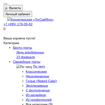
р.
Валюта
Личный кабинет
+7 (495) 178-09-82
0
Ваша корзина пуста!
Категории
Бенто-торты
День влюбленных
23 февраля
Свадебные торты
По типу
Классические
Неординарные
Голые (Naked Cake)
Эксклюзивные
С фотопечатью
Из капкейков
Из профитролей
Все категории (9)