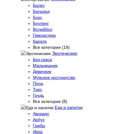
Балет
Бильярд
Бокс
Боулинг
Волейбол
Гимнастика
Карате
Все категории (19)
Эротические
Без секса
Мальчишник
Девичник
Мужское достоинство
Попа
Торс
Грудь
Все категории (8)
Еда и напитки
Авокадо
Арбуз
Грибы
Икра