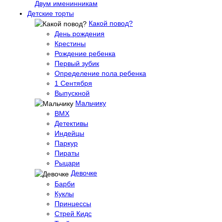
Двум именинникам
Детские торты
Какой повод?
День рождения
Крестины
Рождение ребенка
Первый зубик
Определение пола ребенка
1 Сентября
Выпускной
Мальчику
BMX
Детективы
Индейцы
Паркур
Пираты
Рыцари
Девочке
Барби
Куклы
Принцессы
Стрей Кидс