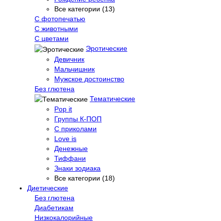
Все категории (13)
С фотопечатью
C животными
С цветами
Эротические
Девичник
Мальчишник
Мужское достоинство
Без глютена
Тематические
Pop it
Группы К-ПОП
С приколами
Love is
Денежные
Тиффани
Знаки зодиака
Все категории (18)
Диетические
Без глютена
Диабетикам
Низкокалорийные