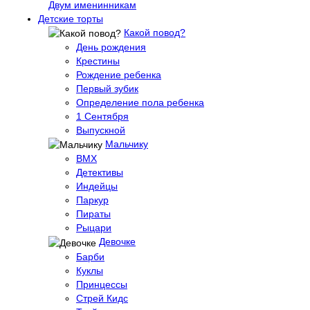
Двум именинникам
Детские торты
Какой повод?
День рождения
Крестины
Рождение ребенка
Первый зубик
Определение пола ребенка
1 Сентября
Выпускной
Мальчику
BMX
Детективы
Индейцы
Паркур
Пираты
Рыцари
Девочке
Барби
Куклы
Принцессы
Стрей Кидс