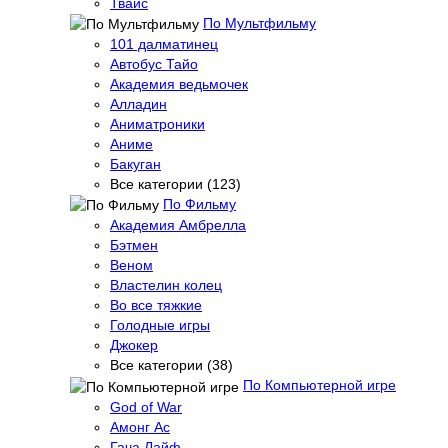
Твайс
По Мультфильму
101 далматинец
Автобус Тайо
Академия ведьмочек
Алладин
Аниматроники
Аниме
Бакуган
Все категории (123)
По Фильму
Академия Амбрелла
Бэтмен
Веном
Властелин колец
Во все тяжкие
Голодные игры
Джокер
Все категории (38)
По Компьютерной игре
God of War
Амонг Ас
Гача Лайф