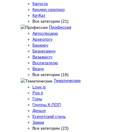
Капуста
Киндер-сюрприз
КитКат
Все категории (21)
Профессии
Автослесарю
Археологу
Банкиру
Бизнесмену
Визажисту
Воспитателю
Врачу
Все категории (18)
Тематические
Love is
Pop it
Горы
Группы К-ПОП
Деньги
Египетский стиль
Замки
Все категории (23)