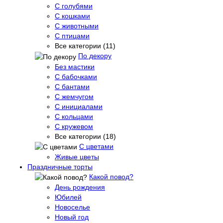
С голубями
С кошками
С животными
С птицами
Все категории (11)
По декору
Без мастики
С бабочками
С бантами
С жемчугом
С инициалами
С кольцами
С кружевом
Все категории (18)
С цветами
Живые цветы
Праздничные торты
Какой повод?
День рождения
Юбилей
Новоселье
Новый год