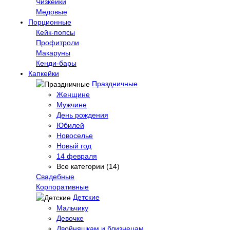
Чизкейки
Медовые
Порционные
Кейк-попсы
Профитроли
Макаруны
Кенди-бары
Капкейки
Праздничные
Женщине
Мужчине
День рождения
Юбилей
Новоселье
Новый год
14 февраля
Все категории (14)
Свадебные
Корпоративные
Детские
Мальчику
Девочке
Двойняшкам и близнецам