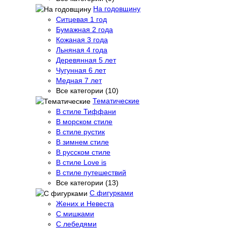
На годовщину
Ситцевая 1 год
Бумажная 2 года
Кожаная 3 года
Льняная 4 года
Деревянная 5 лет
Чугунная 6 лет
Медная 7 лет
Все категории (10)
Тематические
В стиле Тиффани
В морском стиле
В стиле рустик
В зимнем стиле
В русском стиле
В стиле Love is
В стиле путешествий
Все категории (13)
С фигурками
Жених и Невеста
С мишками
С лебедями