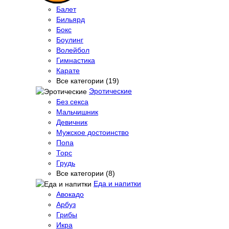
Балет
Бильярд
Бокс
Боулинг
Волейбол
Гимнастика
Карате
Все категории (19)
Эротические
Без секса
Мальчишник
Девичник
Мужское достоинство
Попа
Торс
Грудь
Все категории (8)
Еда и напитки
Авокадо
Арбуз
Грибы
Икра