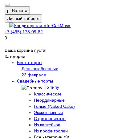
р.
Валюта
Личный кабинет
+7 (495) 178-09-82
0
Ваша корзина пуста!
Категории
Бенто-торты
День влюбленных
23 февраля
Свадебные торты
По типу
Классические
Неординарные
Голые (Naked Cake)
Эксклюзивные
С фотопечатью
Из капкейков
Из профитролей
Все категории (9)