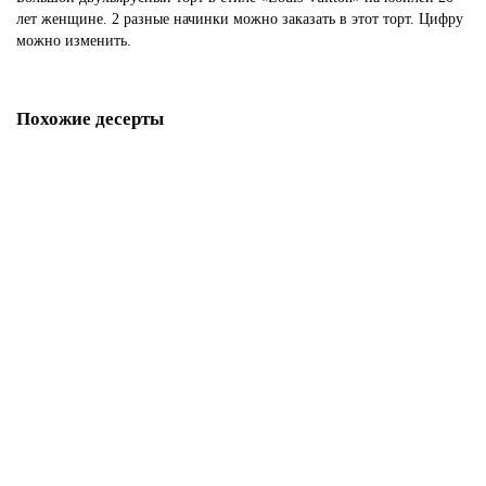
лет женщине. 2 разные начинки можно заказать в этот торт. Цифру
можно изменить.
Похожие десерты
Торт со съедобным логотипом
P263
1850 р.
В корзину
Торт на корпоративный праздник с логотипом
P273