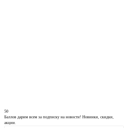
1850 р.
В корзину
Торт Луи Виттон на день рождения
P4210
1850 р.
В корзину
50
Баллов дарим всем за подписку на новости! Новинки, скидки,
акции.