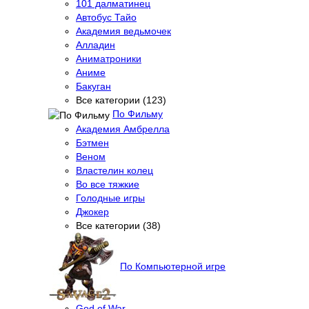
101 далматинец
Автобус Тайо
Академия ведьмочек
Алладин
Аниматроники
Аниме
Бакуган
Все категории (123)
По Фильму
Академия Амбрелла
Бэтмен
Веном
Властелин колец
Во все тяжкие
Голодные игры
Джокер
Все категории (38)
По Компьютерной игре
God of War