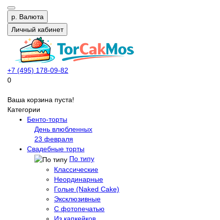
р.
Валюта
Личный кабинет
+7 (495) 178-09-82
0
Ваша корзина пуста!
Категории
Бенто-торты
День влюбленных
23 февраля
Свадебные торты
По типу
Классические
Неординарные
Голые (Naked Cake)
Эксклюзивные
С фотопечатью
Из капкейков