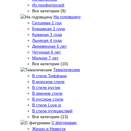
Из профитролей
Все категории (9)
На годовщину
Ситцевая 1 год
Бумажная 2 года
Кожаная 3 года
Льняная 4 года
Деревянная 5 лет
Чугунная 6 лет
Медная 7 лет
Все категории (10)
Тематические
В стиле Тиффани
В морском стиле
В стиле рустик
В зимнем стиле
В русском стиле
В стиле Love is
В стиле путешествий
Все категории (13)
С фигурками
Жених и Невеста