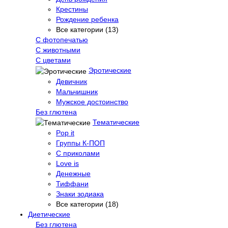
Крестины
Рождение ребенка
Все категории (13)
С фотопечатью
C животными
С цветами
Эротические
Девичник
Мальчишник
Мужское достоинство
Без глютена
Тематические
Pop it
Группы К-ПОП
С приколами
Love is
Денежные
Тиффани
Знаки зодиака
Все категории (18)
Диетические
Без глютена