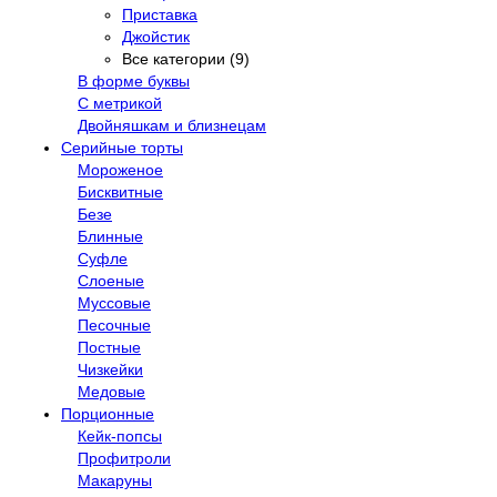
Приставка
Джойстик
Все категории (9)
В форме буквы
С метрикой
Двойняшкам и близнецам
Серийные торты
Мороженое
Бисквитные
Безе
Блинные
Суфле
Слоеные
Муссовые
Песочные
Постные
Чизкейки
Медовые
Порционные
Кейк-попсы
Профитроли
Макаруны