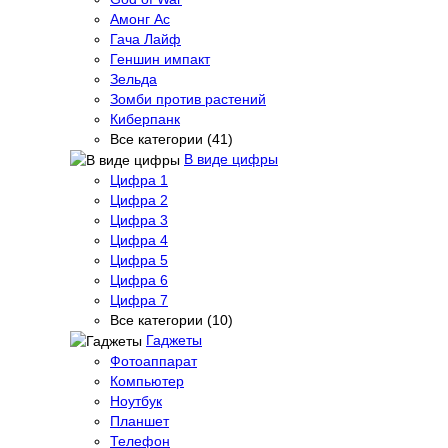
Амонг Ас
Гача Лайф
Геншин импакт
Зельда
Зомби против растений
Киберпанк
Все категории (41)
В виде цифры
Цифра 1
Цифра 2
Цифра 3
Цифра 4
Цифра 5
Цифра 6
Цифра 7
Все категории (10)
Гаджеты
Фотоаппарат
Компьютер
Ноутбук
Планшет
Телефон