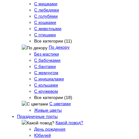
С мишками
С лебедями
С голубями
С кошками
С животными
С птицами
Все категории (11)
По декору
Без мастики
С бабочками
С бантами
С жемчугом
С инициалами
С кольцами
С кружевом
Все категории (18)
С цветами
Живые цветы
Праздничные торты
Какой повод?
День рождения
Юбилей