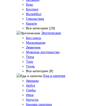
Бокс
Боулинг
Волейбол
Гимнастика
Карате
Все категории (19)
Эротические
Без секса
Мальчишник
Девичник
Мужское достоинство
Попа
Торс
Грудь
Все категории (8)
Еда и напитки
Авокадо
Арбуз
Грибы
Икра
Капуста
Киндер-сюрприз