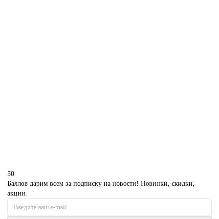
1850 р.
В корзину
Торт на день рождения косметика
P4197
1850 р.
В корзину
50
Баллов дарим всем за подписку на новости! Новинки, скидки,
акции.