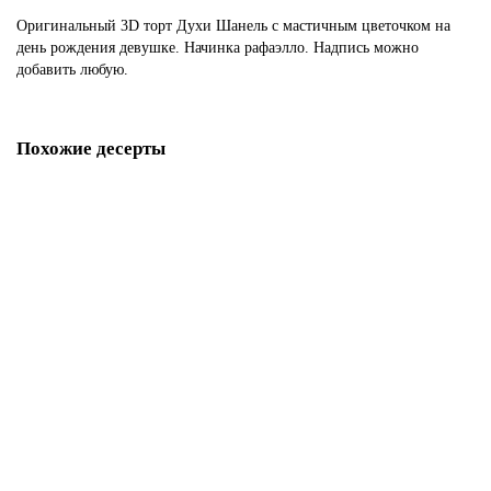
Оригинальный 3D торт Духи Шанель с мастичным цветочком на
день рождения девушке. Начинка рафаэлло. Надпись можно
добавить любую.
Похожие десерты
Торт в виде косметики
P4193
1850 р.
В корзину
Торт для девочки с косметикой