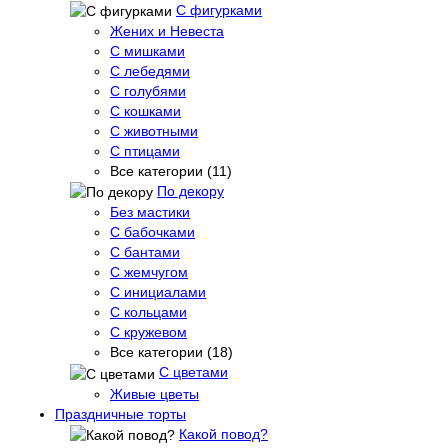
С фигурками
Жених и Невеста
С мишками
С лебедями
С голубями
С кошками
С животными
С птицами
Все категории (11)
По декору
Без мастики
С бабочками
С бантами
С жемчугом
С инициалами
С кольцами
С кружевом
Все категории (18)
С цветами
Живые цветы
Праздничные торты
Какой повод?