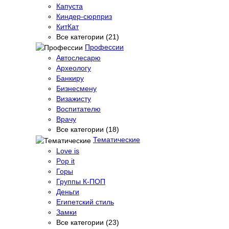
Капуста
Киндер-сюрприз
КитКат
Все категории (21)
Профессии
Автослесарю
Археологу
Банкиру
Бизнесмену
Визажисту
Воспитателю
Врачу
Все категории (18)
Тематические
Love is
Pop it
Горы
Группы К-ПОП
Деньги
Египетский стиль
Замки
Все категории (23)