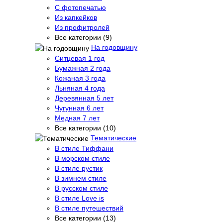
С фотопечатью
Из капкейков
Из профитролей
Все категории (9)
На годовщину
Ситцевая 1 год
Бумажная 2 года
Кожаная 3 года
Льняная 4 года
Деревянная 5 лет
Чугунная 6 лет
Медная 7 лет
Все категории (10)
Тематические
В стиле Тиффани
В морском стиле
В стиле рустик
В зимнем стиле
В русском стиле
В стиле Love is
В стиле путешествий
Все категории (13)