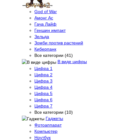
God of War
Амонг Ас
Гача Лайф
Геншин импакт
Зельда
Зомби против растений
Киберпанк
Все категории (41)
В виде цифры
Цифра 1
Цифра 2
Цифра 3
Цифра 4
Цифра 5
Цифра 6
Цифра 7
Все категории (10)
Гаджеты
Фотоаппарат
Компьютер
Ноутбук