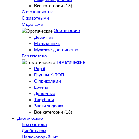
Все категории (13)
С фотопечатью
C животными
С цветами
Эротические
Девичник
Мальчишник
Мужское достоинство
Без глютена
Тематические
Pop it
Группы К-ПОП
С приколами
Love is
Денежные
Тиффани
Знаки зодиака
Все категории (18)
Диетические
Без глютена
Диабетикам
Низкокалорийные