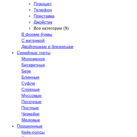
Планшет
Телефон
Приставка
Джойстик
Все категории (9)
В форме буквы
С метрикой
Двойняшкам и близнецам
Серийные торты
Мороженое
Бисквитные
Безе
Блинные
Суфле
Слоеные
Муссовые
Песочные
Постные
Чизкейки
Медовые
Порционные
Кейк-попсы