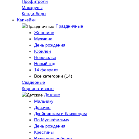
Профитроли
Макаруны
Кенди-бары
Капкейки
Праздничные
Женщине
Мужчине
День рождения
Юбилей
Новоселье
Новый год
14 февраля
Все категории (14)
Свадебные
Корпоративные
Детские
Мальчику
Девочке
Двойняшкам и близнецам
По Мультфильму
День рождения
Крестины
Рождение ребенка