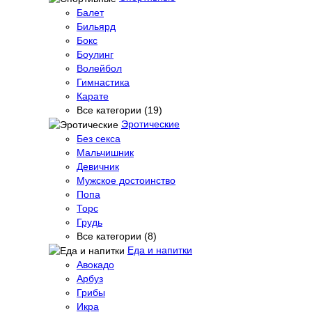
Балет
Бильярд
Бокс
Боулинг
Волейбол
Гимнастика
Карате
Все категории (19)
Эротические
Без секса
Мальчишник
Девичник
Мужское достоинство
Попа
Торс
Грудь
Все категории (8)
Еда и напитки
Авокадо
Арбуз
Грибы
Икра