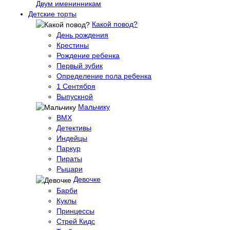
Двум именинникам
Детские торты
Какой повод?
День рождения
Крестины
Рождение ребенка
Первый зубик
Определение пола ребенка
1 Сентября
Выпускной
Мальчику
BMX
Детективы
Индейцы
Паркур
Пираты
Рыцари
Девочке
Барби
Куклы
Принцессы
Стрей Кидс