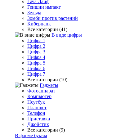
Гача Лайф
Геншин импакт
Зельда
Зомби против растений
Киберпанк
Все категории (41)
В виде цифры
Цифра 1
Цифра 2
Цифра 3
Цифра 4
Цифра 5
Цифра 6
Цифра 7
Все категории (10)
Гаджеты
Фотоаппарат
Компьютер
Ноутбук
Планшет
Телефон
Приставка
Джойстик
Все категории (9)
В форме буквы