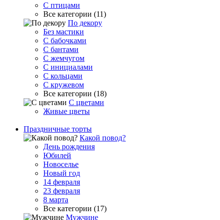
С птицами
Все категории (11)
По декору
Без мастики
С бабочками
С бантами
С жемчугом
С инициалами
С кольцами
С кружевом
Все категории (18)
С цветами
Живые цветы
Праздничные торты
Какой повод?
День рождения
Юбилей
Новоселье
Новый год
14 февраля
23 февраля
8 марта
Все категории (17)
Мужчине