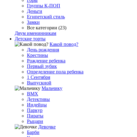
Горы
Группы К-ПОП
Деньги
Египетский стиль
Замки
Все категории (23)
Двум именинникам
Детские торты
Какой повод?
День рождения
Крестины
Рождение ребенка
Первый зубик
Определение пола ребенка
1 Сентября
Выпускной
Мальчику
BMX
Детективы
Индейцы
Паркур
Пираты
Рыцари
Девочке
Барби