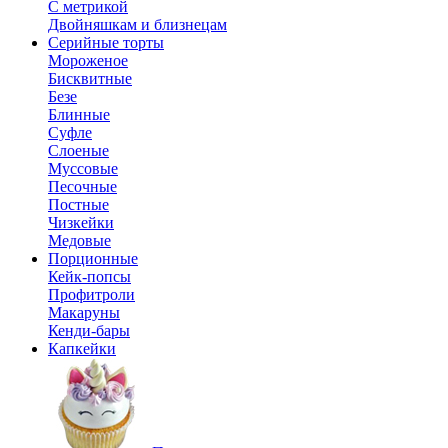
С метрикой
Двойняшкам и близнецам
Серийные торты
Мороженое
Бисквитные
Безе
Блинные
Суфле
Слоеные
Муссовые
Песочные
Постные
Чизкейки
Медовые
Порционные
Кейк-попсы
Профитроли
Макаруны
Кенди-бары
Капкейки