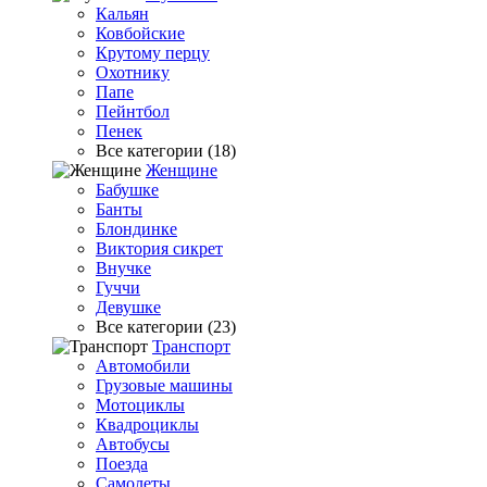
Кальян
Ковбойские
Крутому перцу
Охотнику
Папе
Пейнтбол
Пенек
Все категории (18)
Женщине
Бабушке
Банты
Блондинке
Виктория сикрет
Внучке
Гуччи
Девушке
Все категории (23)
Транспорт
Автомобили
Грузовые машины
Мотоциклы
Квадроциклы
Автобусы
Поезда
Самолеты