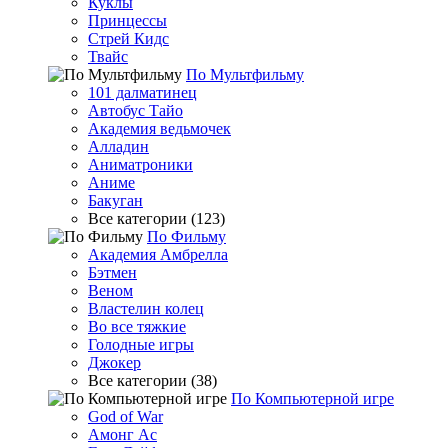
Куклы
Принцессы
Стрей Кидс
Твайс
По Мультфильму
101 далматинец
Автобус Тайо
Академия ведьмочек
Алладин
Аниматроники
Аниме
Бакуган
Все категории (123)
По Фильму
Академия Амбрелла
Бэтмен
Веном
Властелин колец
Во все тяжкие
Голодные игры
Джокер
Все категории (38)
По Компьютерной игре
God of War
Амонг Ас