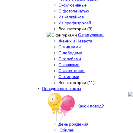
Эксклюзивные
С фотопечатью
Из капкейков
Из профитролей
Все категории (9)
С фигурками
Жених и Невеста
С мишками
С лебедями
С голубями
С кошками
С животными
С птицами
Все категории (11)
Праздничные торты
Какой повод?
День рождения
Юбилей