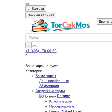
р.
Валюта
Личный кабинет
Все кат
×
+7 (495) 178-09-82
0
Ваша корзина пуста!
Категории
Бенто-торты
День влюбленных
23 февраля
Свадебные торты
По типу
Классические
Неординарные
Голые (Naked Cake)