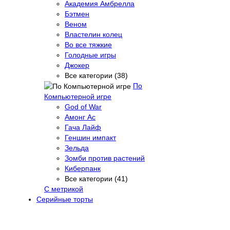
Академия Амбрелла
Бэтмен
Веном
Властелин колец
Во все тяжкие
Голодные игры
Джокер
Все категории (38)
По
Компьютерной игре
God of War
Амонг Ас
Гача Лайф
Геншин импакт
Зельда
Зомби против растений
Киберпанк
Все категории (41)
С метрикой
Серийные торты