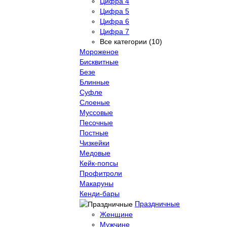
Цифра 4
Цифра 5
Цифра 6
Цифра 7
Все категории (10)
Мороженое
Бисквитные
Безе
Блинные
Суфле
Слоеные
Муссовые
Песочные
Постные
Чизкейки
Медовые
Кейк-попсы
Профитроли
Макаруны
Кенди-бары
Праздничные
Женщине
Мужчине