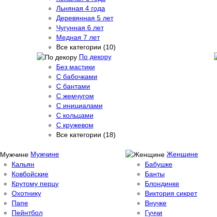
Льняная 4 года
Деревянная 5 лет
Чугунная 6 лет
Медная 7 лет
Все категории (10)
По декору
Без мастики
С бабочками
С бантами
С жемчугом
С инициалами
С кольцами
С кружевом
Все категории (18)
Мужчине
Женщине
Кальян
Бабушке
Ковбойские
Банты
Крутому перцу
Блондинке
Охотнику
Виктория сикрет
Папе
Внучке
Пейнтбол
Гуччи