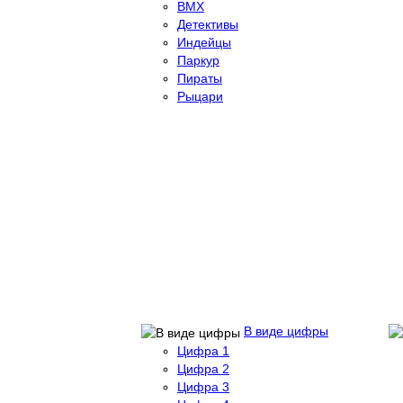
BMX
Детективы
Индейцы
Паркур
Пираты
Рыцари
В виде цифры
Цифра 1
Цифра 2
Цифра 3