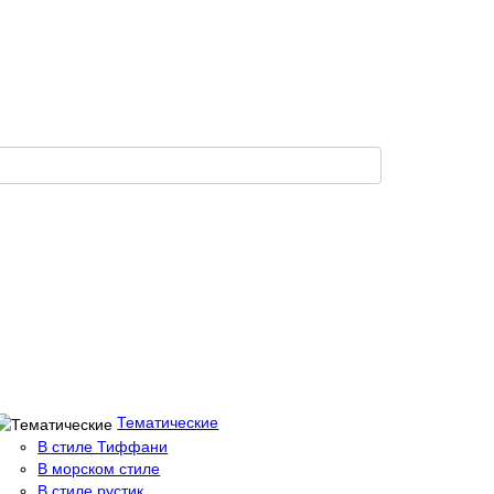
Тематические
В стиле Тиффани
В морском стиле
В стиле рустик