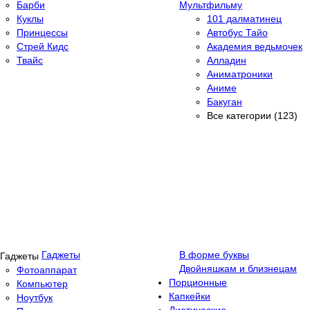
Барби
Мультфильму
Куклы
101 далматинец
Принцессы
Автобус Тайо
Стрей Кидс
Академия ведьмочек
Твайс
Алладин
Аниматроники
Аниме
Бакуган
Все категории (123)
Гаджеты
В форме буквы
Двойняшкам и близнецам
Фотоаппарат
Порционные
Компьютер
Капкейки
Ноутбук