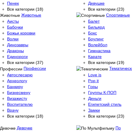
Пенек
Девушке
Все категории (18)
Все категории (23)
Животные
Спортивные
Аисты
Балет
Бабочки
Бильярд
Божьи коровки
Бокс
Волки
Боулинг
Динозавры
Волейбол
Драконы
Гимнастика
Единороги
Карате
Все категории (37)
Все категории (19)
Профессии
Тематическ
Автослесарю
Love is
Археологу
Pop it
Банкиру
Горы
Бизнесмену
Группы К-ПОП
Визажисту
Деньги
Воспитателю
Египетский стиль
Врачу
Замки
Все категории (18)
Все категории (23)
Девочке
По